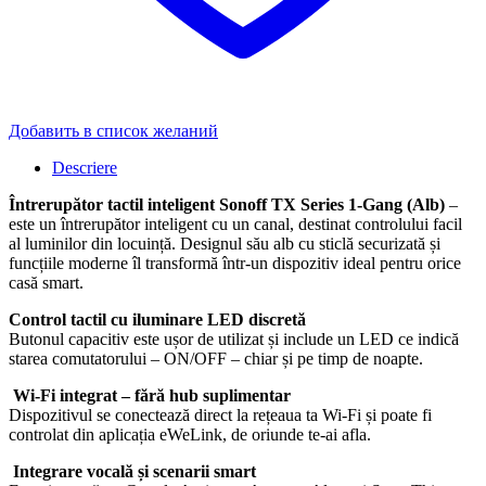
Добавить в список желаний
Descriere
Întrerupător tactil inteligent Sonoff TX Series 1-Gang (Alb)
–
este un întrerupător inteligent cu un canal, destinat controlului facil
al luminilor din locuință. Designul său alb cu sticlă securizată și
funcțiile moderne îl transformă într-un dispozitiv ideal pentru orice
casă smart.
Control tactil cu iluminare LED discretă
Butonul capacitiv este ușor de utilizat și include un LED ce indică
starea comutatorului – ON/OFF – chiar și pe timp de noapte.
Wi-Fi integrat – fără hub suplimentar
Dispozitivul se conectează direct la rețeaua ta Wi-Fi și poate fi
controlat din aplicația eWeLink, de oriunde te-ai afla.
Integrare vocală și scenarii smart