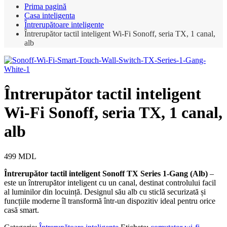
Prima pagină
Casa inteligenta
Întrerupătoare inteligente
Întrerupător tactil inteligent Wi-Fi Sonoff, seria TX, 1 canal,
alb
Întrerupător tactil inteligent
Wi-Fi Sonoff, seria TX, 1 canal,
alb
499
MDL
Întrerupător tactil inteligent Sonoff TX Series 1-Gang (Alb)
–
este un întrerupător inteligent cu un canal, destinat controlului facil
al luminilor din locuință. Designul său alb cu sticlă securizată și
funcțiile moderne îl transformă într-un dispozitiv ideal pentru orice
casă smart.