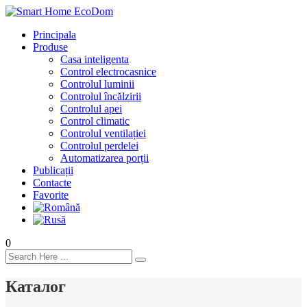
Principala
Produse
Casa inteligenta
Control electrocasnice
Controlul luminii
Controlul încălzirii
Controlul apei
Control climatic
Controlul ventilației
Сontrolul perdelei
Automatizarea porții
Publicații
Contacte
Favorite
0
Каталог