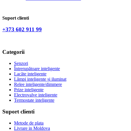
Suport clienti
+373 602 911 99
Categorii
Senzori
Întrerupătoare inteligente
Lacăte inteligente
Lămpi inteligente și iluminat
Relee inteligente/dimmere
Prize inteligente
Electrovalve inteligente
Termostate inteligente
Suport clienti
Metode de plata
Livrare in Moldova