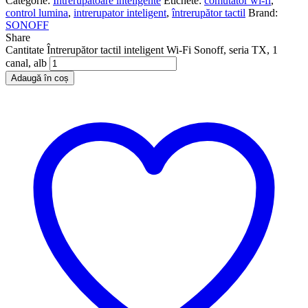
Categorie:
Întrerupătoare inteligente
Etichete:
comutator wi-fi
,
control lumina
,
intrerupator inteligent
,
întrerupător tactil
Brand:
SONOFF
Share
Cantitate Întrerupător tactil inteligent Wi-Fi Sonoff, seria TX, 1
canal, alb
Adaugă în coș