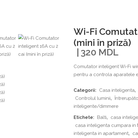
Wi-Fi Comutato
(mini în priză)
320
MDL
Comutator inteligent Wi-Fi wire
pentru a controla aparatele el
Categorii:
Casa inteligenta
,
Controlul luminii
,
Întrerupăt
inteligente/dimmere
Etichete:
Balti
,
casa intelig
casa inteligenta cumpara in
inteligenta in apartament
,
ca