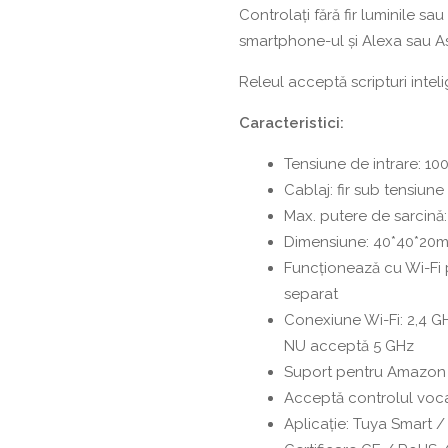
(mini
Controlați fără fir luminile s
în
smartphone-ul și Alexa sau A
priză)
Releul acceptă scripturi intel
Caracteristici:
Tensiune de intrare: 1
Cablaj: fir sub tensiune 
Max. putere de sarcin
Dimensiune: 40*40*20
Funcționează cu Wi-Fi p
separat
Conexiune Wi-Fi: 2,4 G
NU acceptă 5 GHz
Suport pentru Amazon A
Acceptă controlul voca
Aplicație: Tuya Smart 