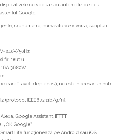
au dispozitivele cu vocea sau automatizarea cu
sistentul Google.
igente, cronometre, numărătoare inversă, scripturi.
00V~240V/50Hz
și fir neutru
ă: 16A 3680W
mm
e care îl aveți deja acasă, nu este necesar un hub
Hz (protocol IEEE802.11b/g/n),
lexa, Google Assistant, IFTTT
l „OK Google”.
/ Smart Life funcționează pe Android sau iOS