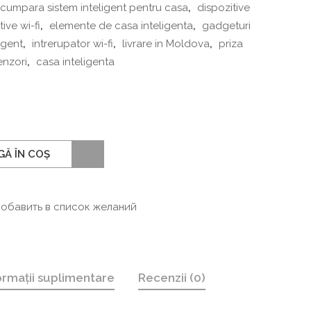
cumpara sistem inteligent pentru casa
,
dispozitive
tive wi-fi
,
elemente de casa inteligenta
,
gadgeturi
igent
,
intrerupator wi-fi
,
livrare in Moldova
,
priza
enzori
,
casa inteligenta
Ă ÎN COȘ
обавить в список желаний
ormații suplimentare
Recenzii (0)