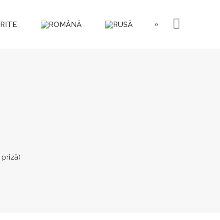
RITE
0
 priză)