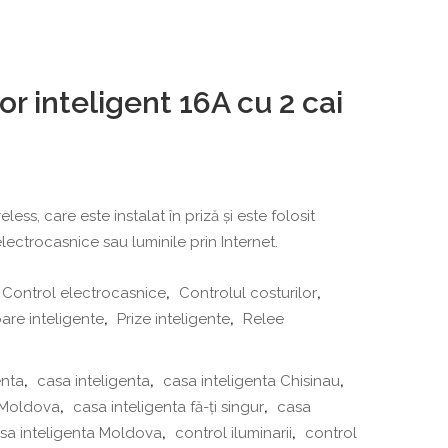
r inteligent 16A cu 2 cai
less, care este instalat în priză și este folosit
ectrocasnice sau luminile prin Internet.
Control electrocasnice
,
Controlul costurilor
,
oare inteligente
,
Prize inteligente
,
Relee
enta
,
casa inteligenta
,
casa inteligenta Chisinau
,
 Moldova
,
casa inteligenta fă-ți singur
,
casa
sa inteligenta Moldova
,
control iluminarii
,
control