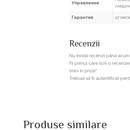
Управление
смарт
Гарантия
12 мес
Recenzii
Nu există recenzii până acum
Fii primul care scrii o recenz
(mini în priză)”
Trebuie să fii
autentificat
pentr
Produse similare