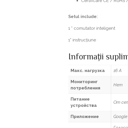
Certificare CE / RoHS 
Setul include:
1 * comutator inteligent
1* instrucțiune
Informații supli
Макс. нагрузка
16 A
Мониторинг
Нет
потребления
Питание
От се
устройства
Приложение
Google 
Голосо