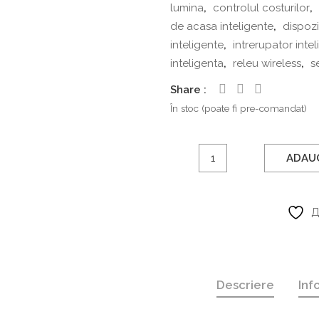
lumina
,
controlul costurilor
,
de acasa inteligente
,
dispozi
inteligente
,
intrerupator intel
inteligenta
,
releu wireless
,
s
Share
În stoc (poate fi pre-comandat)
Cantitate
ADAUG
Wi-
Fi
Comutator
Д
inteligent
16A
cu
2
Descriere
Inf
cai