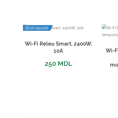
Stock epuizat
Wi-Fi Releu Smart, 2400W,
Wi-F
10A
250
MDL
mo