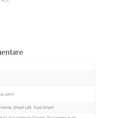
/ FCC
mentare
ти 220V
Home, Smart Life, Tuya Smart
вой ассистент Google, Приложение на