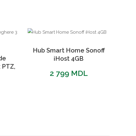
Hub Smart Home Sonoff
de
iHost 4GB
 PTZ,
2 799
MDL