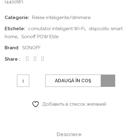
(4400W).
Categorie:
Relee inteligente/dimmere
Etichete:
comutator inteligent Wi-Fi
,
dispozitiv smart
home
,
Sonoff POW Elite
Brand:
SONOFF
Share
Cantitate
ADAUGĂ ÎN COȘ
Comutator
inteligent
Wi-
Добавить в список желаний
Fi
cu
contor
Descriere
de