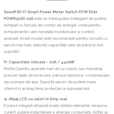
energie
Sonoff
Sonoff Wi-Fi Smart Power Meter Switch POW Elite
POW
POWR320D 20A
este un întrerupător inteligent de putere,
Elite
echipat cu funcție de contor de energie, creat pentru
POWR320D
echipamente care necesită monitorizare și control
20A
avansat. Acest model este recomandat pentru circuite cu
sarcini mai mari, datorită capacității sale de până la 20A
(4400W).
🔌
Capacitate ridicată – 20A / 4400W
Perfect pentru aparate mari de uz casnic sau industrial,
precum stații de încărcare, panouri electrice, compresoare
sau pompe de apă. Suportă sarcini de putere mare,
oferind în același timp protecție la suprasarcină.
📊
Afișaj LCD cu valori în timp real
Ecranul integrat afișează toate datele relevante: tensiune,
curent, putere instantanee și energie consumată. Astfel, ai