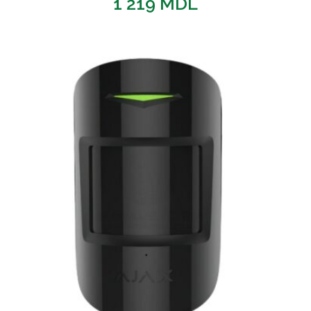
1 219
MDL