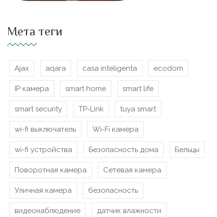
Мета теги
Ajax
aqara
casa inteligenta
ecodom
IP камера
smart home
smart life
smart security
TP-Link
tuya smart
wi-fi выключатель
Wi-Fi камера
wi-fi устройства
Безопасность дома
Бельцы
Поворотная камера
Сетевая камера
Уличная камера
безопасность
видеонаблюдение
датчик влажности