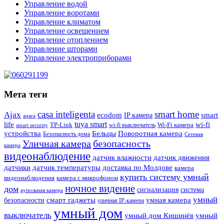
Управление водой
Управление воротами
Управление климатом
Управление освещением
Управление отоплением
Управление шторами
Управление электроприборами
Мета теги
casa inteligenta
smart home
Ajax
ecodom
IP камера
smart
aqara
tuya smart
life
wi-fi
TP-Link
wi-fi выключатель
Wi-Fi камера
smart security
Поворотная камера
устройства
Бельцы
Безопасность дома
Сетевая
Уличная камера
безопасность
камера
видеонаблюдение
датчик влажности
датчик движения
датчики
датчик температуры
доставка по Молдове
камера
купить систему умный
видеонаблюдения
камера с микрофоном
ночное видение
дом
сигнализация
система
купольная камера
умный
смарт гаджеты
умная камера
безопасности
уличная IP-камера
умный дом
выключатель
умный дом Кишинёв
умный