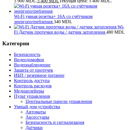
5 900 MDL.
5 400
MDL
Текущая цена: 5 400 MDL.
Wi-Fi умная розетка+ 16А со счётчиком
энергопотребления
340
MDL
Wi-
Fi Датчик протечки воды / датчик затопления
480
MDL
Категории
Безопасность
Видеодомофон
Видеонаблюдение
Защита от протечек
ИБП / резервное питание
Контроль доступа
Контроль расходов
Медиаплейеры
Пульт управления
Центральные панели управления
Умный дом устройства
Автоматы
Аксессуары
Безопасность и сигнализация
Датчики