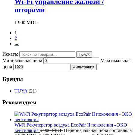
Wi-Fi управление жалюзи /
шторами
1 900
MDL
1
2
→
Искать:
Поиск
Минимальная цена
Максимальная
цена
Фильтрация
Бренды
TUYA
(21)
Рекомендуем
Wi-Fi Рекуператор воздуха EcoPair II поколения - ЭКО
вентиляция
5 900
MDL
Первоначальная цена составляла