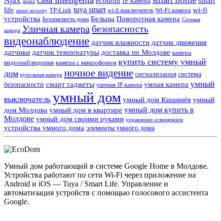
Ajax
ecodom
IP камера
smart
aqara
tuya smart
life
wi-fi
TP-Link
wi-fi выключатель
Wi-Fi камера
smart security
Поворотная камера
устройства
Бельцы
Безопасность дома
Сетевая
Уличная камера
безопасность
камера
видеонаблюдение
датчик влажности
датчик движения
датчики
датчик температуры
доставка по Молдове
камера
купить систему умный
видеонаблюдения
камера с микрофоном
ночное видение
дом
сигнализация
система
купольная камера
умный
смарт гаджеты
умная камера
безопасности
уличная IP-камера
умный дом
выключатель
умный дом Кишинёв
умный
умный дом купить в
дом Молдова
умный дом в квартире
Молдове
умный дом своими руками
управление освещением
устройства умного дома
элементы умного дома
Умный дом работающий в системе Google Home в Молдове.
Устройства работают по сети Wi-Fi через приложение на
Android и iOS — Tuya / Smart Life. Управление и
автоматизация устройств с помощью голосового ассистента
Google.