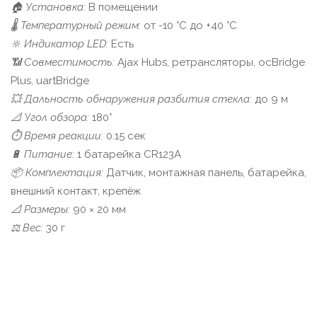
🏠 Установка:
В помещении
🌡️ Температурный режим:
от -10 °C до +40 °C
🔆 Индикатор LED:
Есть
📶 Совместимость:
Ajax Hubs, ретрансляторы, ocBridge
Plus, uartBridge
💥 Дальность обнаружения разбития стекла:
до 9 м
📐 Угол обзора:
180°
⏱️ Время реакции:
0.15 сек
🔋 Питание:
1 батарейка CR123A
📦 Комплектация:
Датчик, монтажная панель, батарейка,
внешний контакт, крепёж
📐 Размеры:
90 × 20 мм
⚖️ Вес:
30 г