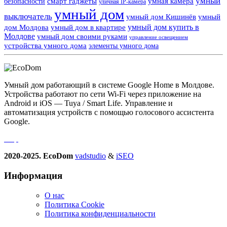
умный
смарт гаджеты
умная камера
безопасности
уличная IP-камера
умный дом
выключатель
умный дом Кишинёв
умный
умный дом купить в
дом Молдова
умный дом в квартире
Молдове
умный дом своими руками
управление освещением
устройства умного дома
элементы умного дома
Умный дом работающий в системе Google Home в Молдове.
Устройства работают по сети Wi-Fi через приложение на
Android и iOS — Tuya / Smart Life. Управление и
автоматизация устройств с помощью голосового ассистента
Google.
2020-2025. EcoDom
vadstudio
&
iSEO
Информация
О нас
Политика Сookie
Политика конфиденциальности