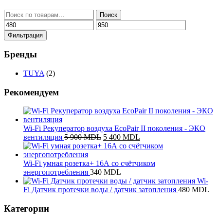
Искать:
Поиск
Минимальная
Максимальная
цена
цена
Фильтрация
Бренды
TUYA
(2)
Рекомендуем
Wi-Fi Рекуператор воздуха EcoPair II поколения - ЭКО
Первоначальная
Текущая
вентиляция
5 900
MDL
5 400
MDL
цена
цена:
составляла
5
5
400 MDL.
Wi-Fi умная розетка+ 16А со счётчиком
900 MDL.
энергопотребления
340
MDL
Wi-
Fi Датчик протечки воды / датчик затопления
480
MDL
Категории