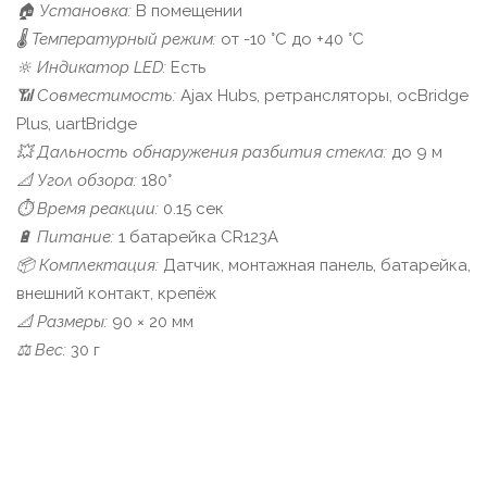
🏠 Установка:
В помещении
🌡️ Температурный режим:
от -10 °C до +40 °C
🔆 Индикатор LED:
Есть
📶 Совместимость:
Ajax Hubs, ретрансляторы, ocBridge
Plus, uartBridge
💥 Дальность обнаружения разбития стекла:
до 9 м
📐 Угол обзора:
180°
⏱️ Время реакции:
0.15 сек
🔋 Питание:
1 батарейка CR123A
📦 Комплектация:
Датчик, монтажная панель, батарейка,
внешний контакт, крепёж
📐 Размеры:
90 × 20 мм
⚖️ Вес:
30 г