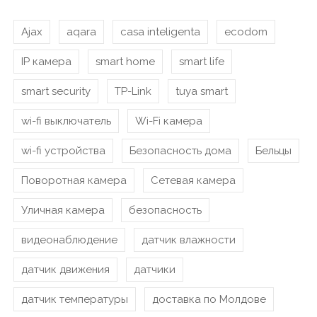
Ajax
aqara
casa inteligenta
ecodom
IP камера
smart home
smart life
smart security
TP-Link
tuya smart
wi-fi выключатель
Wi-Fi камера
wi-fi устройства
Безопасность дома
Бельцы
Поворотная камера
Сетевая камера
Уличная камера
безопасность
видеонаблюдение
датчик влажности
датчик движения
датчики
датчик температуры
доставка по Молдове