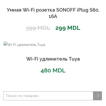
РАСПРОДАЖА!
Умная Wi-Fi розетка SONOFF iPlug S60,
16A
Первоначальная
Текущая
399
MDL
299
MDL
цена
цена:
составляла
299 MDL
399 MDL.
Wi-Fi удлинитель Tuya
480
MDL