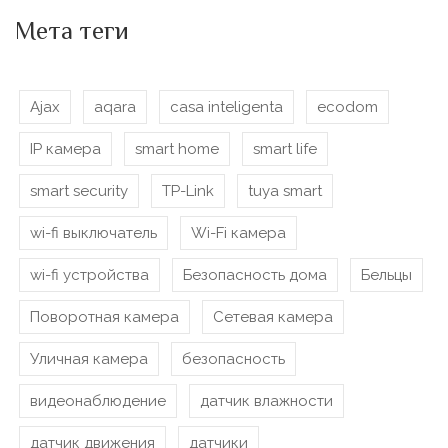
Мета теги
Ajax
aqara
casa inteligenta
ecodom
IP камера
smart home
smart life
smart security
TP-Link
tuya smart
wi-fi выключатель
Wi-Fi камера
wi-fi устройства
Безопасность дома
Бельцы
Поворотная камера
Сетевая камера
Уличная камера
безопасность
видеонаблюдение
датчик влажности
датчик движения
датчики