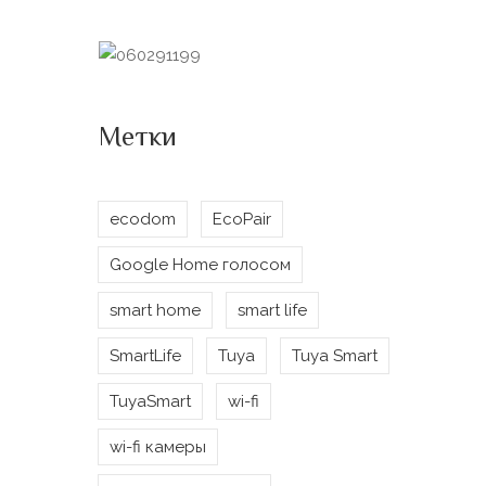
Метки
ecodom
EcoPair
Google Home голосом
smart home
smart life
SmartLife
Tuya
Tuya Smart
TuyaSmart
wi-fi
wi-fi камеры