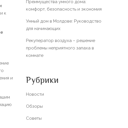
Преимущества умного дома:
и
комфорт, безопасность и экономия
и к
Умный дом в Молдове: Руководство
для начинающих
ие
Рекуператор воздуха – решение
проблемы неприятного запаха в
комнате
ение
го
Рубрики
ения и
Новости
нашим
рмацию
Обзоры
Советы