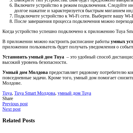
Включите устройство в режим подключения. Следуйте инс
долгое нажатие и характеризуется быстрым миганием инд
Подключите устройство к Wi-Fi сети. Выберите вашу Wi-Fi
После завершения процесса подключения можно переходить
Когда устройство успешно подключено к приложению Tuya Smart
В приложении можно настроить расписание работы
умных уст
приложении пользователь будет получать уведомления о событ
Установить умный дом Tuya
– это удобный способ дистанцио
высокий уровень безопасности.
Умный дом Молдова
предоставляет рядовому потребителю кон
повседневные задачи. Кроме того, умный дом помогает снизить
Молдове.
Tuya
,
Tuya Smart Молдова
,
умный дом Tuya
Share
Previous post
Next post
Related Posts