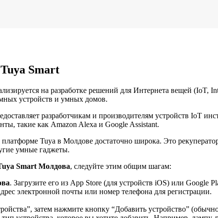
Tuya Smart
лизируется на разработке решений для Интернета вещей (IoT, Int
мных устройств и умных домов.
предоставляет разработчикам и производителям устройств IoT и
ы, такие как Amazon Alexa и Google Assistant.
платформе Tuya в Молдове достаточно широка. Это рекуператор
ругие умные гаджеты.
Tuya Smart Молдова
, следуйте этим общим шагам:
ова
. Загрузите его из App Store (для устройств iOS) или Google Pl
адрес электронной почты или номер телефона для регистрации.
ройства”, затем нажмите кнопку “Добавить устройство” (обычно
ип устройства, которое вы хотите добавить. Например, лампу, ро