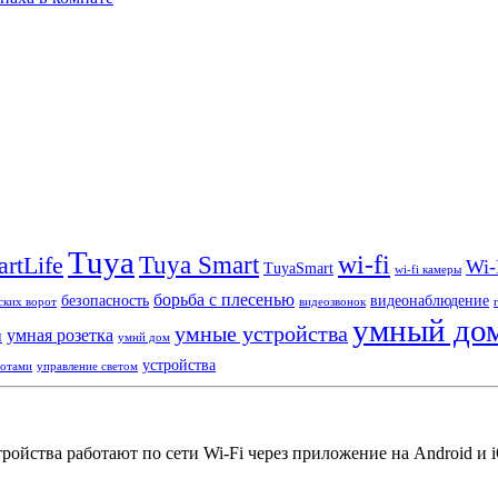
Tuya
wi-fi
Tuya Smart
rtLife
Wi-
TuyaSmart
wi-fi камеры
борьба с плесенью
безопасность
видеонаблюдение
ских ворот
видеозвонок
умный до
умные устройства
умная розетка
и
умнй дом
устройства
ротами
управление светом
йства работают по сети Wi-Fi через приложение на Android и iO