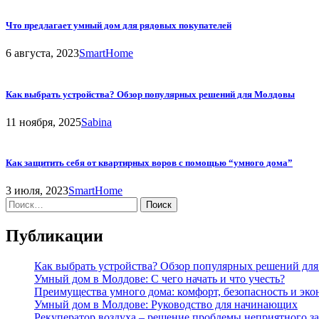
Что предлагает умный дом для рядовых покупателей
6 августа, 2023
SmartHome
Как выбрать устройства? Обзор популярных решений для Молдовы
11 ноября, 2025
Sabina
Как защитить себя от квартирных воров с помощью “умного дома”
3 июля, 2023
SmartHome
Найти:
Публикации
Как выбрать устройства? Обзор популярных решений дл
Умный дом в Молдове: С чего начать и что учесть?
Преимущества умного дома: комфорт, безопасность и эк
Умный дом в Молдове: Руководство для начинающих
Рекуператор воздуха – решение проблемы неприятного за