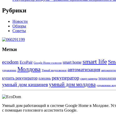
Рубрики
Новости
Обзоры
Советы
Метки
smart life
Sma
ecodom
EcoPair
smart home
Google Home голосом
Молдова
автоматизация
управление
Умный видеозвонок
автоматиче
рекуператор
купить рекуператор
плесень
технологи
смарт камеры
умный дом молдова
умный дом кишинев
управление во
Умный дом работающий в системе Google Home в Молдове. Устро
с помощью голосового ассистента Google.