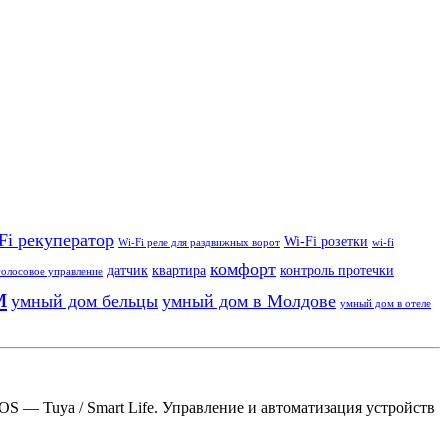
Fi рекуператор
Wi-Fi розетки
Wi-Fi реле для раздвижных ворот
wi-fi
комфорт
датчик
квартира
контроль протечки
голосовое управление
м
умный дом бельцы
умный дом в Молдове
умный дом в отеле
S — Tuya / Smart Life. Управление и автоматизация устройств