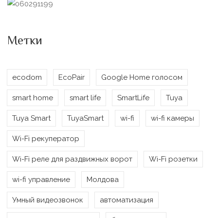
Метки
ecodom
EcoPair
Google Home голосом
smart home
smart life
SmartLife
Tuya
Tuya Smart
TuyaSmart
wi-fi
wi-fi камеры
Wi-Fi рекуператор
Wi-Fi реле для раздвижных ворот
Wi-Fi розетки
wi-fi управление
Молдова
Умный видеозвонок
автоматизация