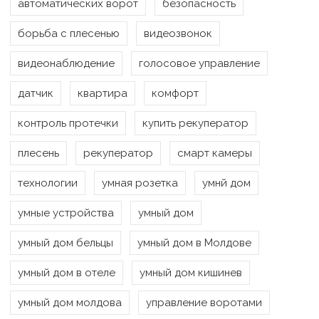
автоматических ворот
безопасность
борьба с плесенью
видеозвонок
видеонаблюдение
голосовое управление
датчик
квартира
комфорт
контроль протечки
купить рекуператор
плесень
рекуператор
смарт камеры
технологии
умная розетка
умнй дом
умные устройства
умный дом
умный дом бельцы
умный дом в Молдове
умный дом в отеле
умный дом кишинев
умный дом молдова
управление воротами