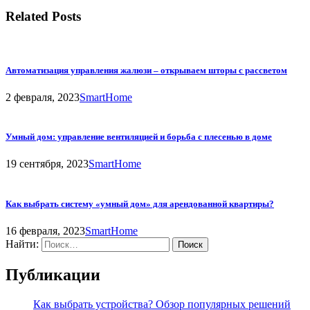
Related Posts
Автоматизация управления жалюзи – открываем шторы с рассветом
2 февраля, 2023
SmartHome
Умный дом: управление вентиляцией и борьба с плесенью в доме
19 сентября, 2023
SmartHome
Как выбрать систему «умный дом» для арендованной квартиры?
16 февраля, 2023
SmartHome
Найти:
Публикации
Как выбрать устройства? Обзор популярных решений