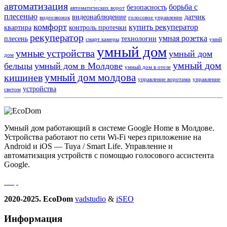
автоматизация
борьба с
безопасность
автоматических ворот
плесенью
видеонаблюдение
датчик
видеозвонок
голосовое управление
комфорт
купить рекуператор
квартира
контроль протечки
рекуператор
умная розетка
плесень
технологии
смарт камеры
умнй
умный дом
умные устройства
умный дом
дом
умный дом
бельцы
умный дом в Молдове
умный дом в отеле
умный дом молдова
кишинев
управление воротами
управление
устройства
светом
Умный дом работающий в системе Google Home в Молдове.
Устройства работают по сети Wi-Fi через приложение на
Android и iOS — Tuya / Smart Life. Управление и
автоматизация устройств с помощью голосового ассистента
Google.
2020-2025. EcoDom
vadstudio
&
iSEO
Информация