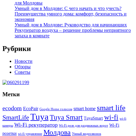
для Молдовы
Умный дом в Молдове: С чего начать и что учесть?
Преимущества умного дома: комфорт, безопасность и
экономия
Умный дом в Молдове: Руководство для начинающих
Рекуператор воздуха – решение проблемы неприятного
запаха в комнате
Рубрики
Новости
Обзоры
Советы
Метки
smart life
ecodom
EcoPair
smart home
Google Home голосом
Tuya
wi-fi
Tuya Smart
SmartLife
TuyaSmart
wi-fi
Wi-Fi рекуператор
Wi-Fi
камеры
Wi-Fi реле для раздвижных ворот
Молдова
розетки
wi-fi управление
Умный видеозвонок