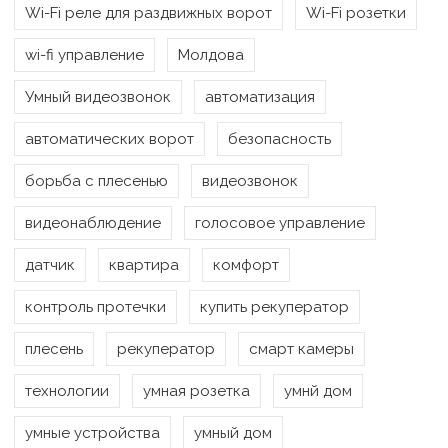
Wi-Fi реле для раздвижных ворот
Wi-Fi розетки
wi-fi управление
Молдова
Умный видеозвонок
автоматизация
автоматических ворот
безопасность
борьба с плесенью
видеозвонок
видеонаблюдение
голосовое управление
датчик
квартира
комфорт
контроль протечки
купить рекуператор
плесень
рекуператор
смарт камеры
технологии
умная розетка
умнй дом
умные устройства
умный дом