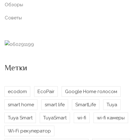
Обзоры
Советы
Метки
ecodom
EcoPair
Google Home голосом
smart home
smart life
SmartLife
Tuya
Tuya Smart
TuyaSmart
wi-fi
wi-fi камеры
Wi-Fi рекуператор