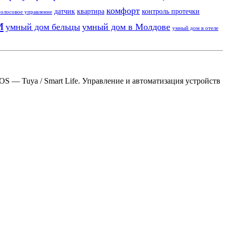
комфорт
датчик
квартира
контроль протечки
голосовое управление
м
умный дом бельцы
умный дом в Молдове
умный дом в отеле
S — Tuya / Smart Life. Управление и автоматизация устройств