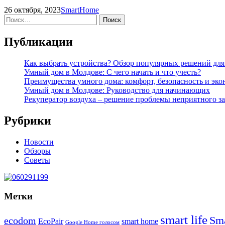
26 октября, 2023
SmartHome
Найти:
Публикации
Как выбрать устройства? Обзор популярных решений дл
Умный дом в Молдове: С чего начать и что учесть?
Преимущества умного дома: комфорт, безопасность и эк
Умный дом в Молдове: Руководство для начинающих
Рекуператор воздуха – решение проблемы неприятного за
Рубрики
Новости
Обзоры
Советы
Метки
smart life
Sma
ecodom
EcoPair
smart home
Google Home голосом