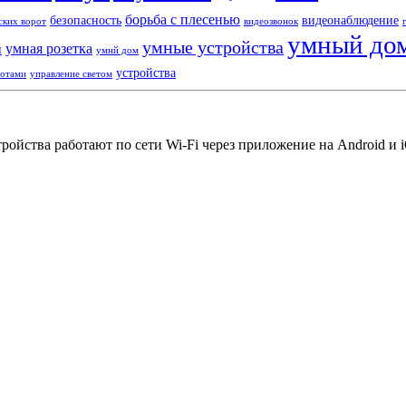
борьба с плесенью
безопасность
видеонаблюдение
ских ворот
видеозвонок
умный до
умные устройства
умная розетка
и
умнй дом
устройства
ротами
управление светом
йства работают по сети Wi-Fi через приложение на Android и iO