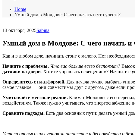
Home
Умный дом в Молдове: С чего начать и что учесть?
13 октября, 2025
Sabina
Умный дом в Молдове: С чего начать и 
Как и в любом деле, начинать стоит с малого. Нет необходимос
Начните с проблемы.
Что вас больше всего беспокоит?
Высоки
датчики на двери
. Хотите управлять освещением? Начните с
у
Определитесь с платформой.
Для начала лучше выбрать унив
самое главное — они совместимы друг с другом, даже если пр
Учитывайте местные реалии.
Климат Молдовы с его перепада
воздействиям. Также нужно учитывать, что энергоснабжение не
Сравните подходы.
Есть два основных пути: делать умный до
Устали от высоких счетов за отопление и беспокойства о безо