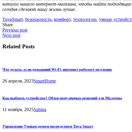
каталог нашего интернет-магазина, чтобы найти подходящие
сегодня сделают вашу жизнь лучше.
TuyaSmart
,
безопасность
,
комфорт
,
технологии
,
умные устройст
Share
Previous post
Next post
Related Posts
Что делать, если домашний Wi-Fi, интернет работает медленно
26 апреля, 2023
SmartHome
Как выбрать устройства? Обзор популярных решений для Молдовы
11 ноября, 2025
Sabina
Управление Умным домом посредством Tuya Smart