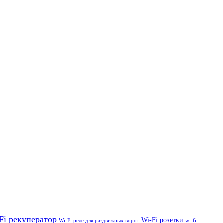
Fi рекуператор
Wi-Fi розетки
Wi-Fi реле для раздвижных ворот
wi-fi