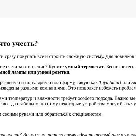
что учесть?
ти сразу покупать всё и строить сложную систему. Для новичков 
е счета за отопление? Купите
умный термостат
. Беспокоитесь
мной лампы или умной розетки
.
ерсальную и популярную платформу, такую как
Tuya Smart
или
Sm
оизведены разными компаниями. Это позволяет избежать проблем
ми температур и влажности требует особого подхода. Важно вы
 всегда стабильно, поэтому некоторые устройства могут быть ч
м своими руками или обратиться к специалистам.
пасности? Возможно, пришло время сделать первый шаг к умному