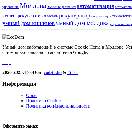
Молдова
автоматизация
управление
Умный видеозвонок
автоматиче
рекуператор
купить рекуператор
плесень
технологи
смарт камеры
умный дом молдова
умный дом кишинев
управление во
Умный дом работающий в системе Google Home в Молдове. Устро
с помощью голосового ассистента Google.
2020-2025. EcoDom
vadstudio
&
iSEO
Информация
О нас
Политика Сookie
Политика конфиденциальности
Оформить заказ: