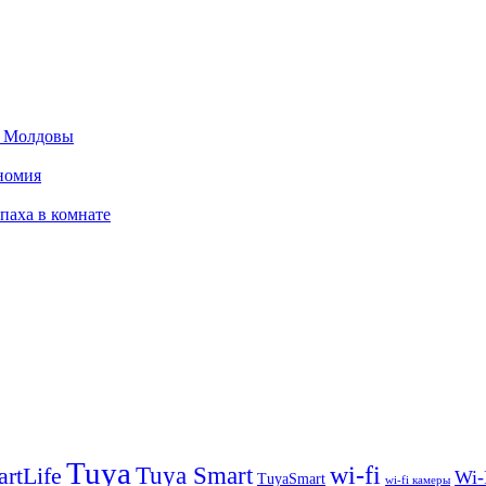
я Молдовы
ономия
паха в комнате
Tuya
wi-fi
Tuya Smart
rtLife
Wi-
TuyaSmart
wi-fi камеры