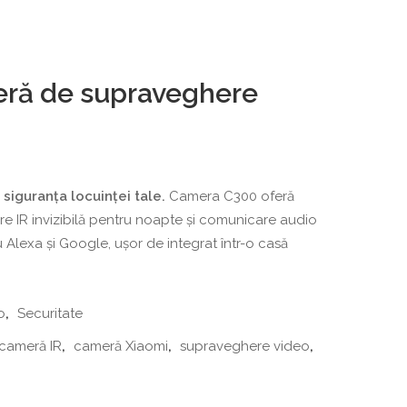
ră de supraveghere
siguranța locuinței tale.
Camera C300 oferă
are IR invizibilă pentru noapte și comunicare audio
 Alexa și Google, ușor de integrat într-o casă
o
,
Securitate
cameră IR
,
cameră Xiaomi
,
supraveghere video
,