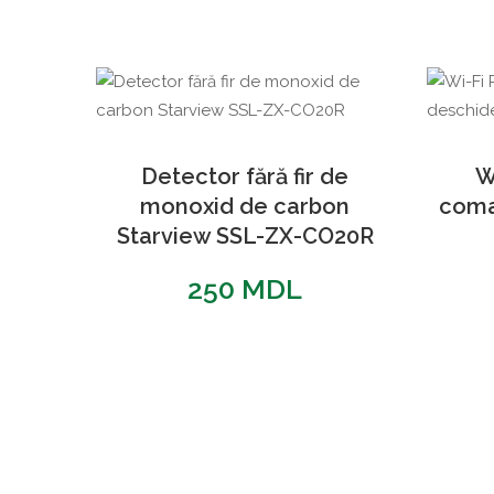
Detector fără fir de
W
monoxid de carbon
coma
Starview SSL-ZX-CO20R
250
MDL