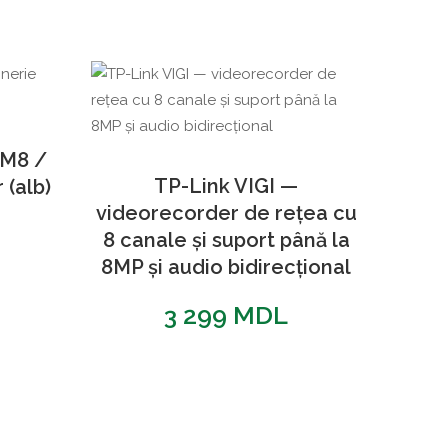
 M8 /
TP-Link VIGI —
 (alb)
videorecorder de rețea cu
8 canale și suport până la
8MP și audio bidirecțional
3 299
MDL