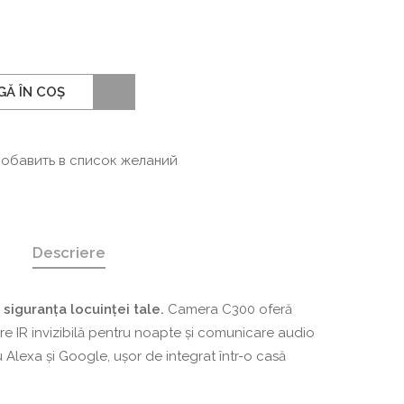
Ă ÎN COȘ
обавить в список желаний
Descriere
siguranța locuinței tale.
Camera C300 oferă
are IR invizibilă pentru noapte și comunicare audio
 Alexa și Google, ușor de integrat într-o casă