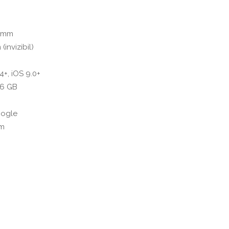
9 mm
invizibil)
4+, iOS 9.0+
56 GB
oogle
mm