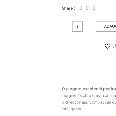
Share
Cantitate
ADAUG
Xiaomi
—
cameră
Д
de
supraveghere
smart
2K
O alegere excelentă pentru 
imagine 2K ultra clară, ilumin
bidirecțională. Compatibilă cu
inteligentă.