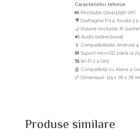
Caracteristici tehnice:
📸 Rezoluție 2304×1296 (2K)
🎥 Diafragmă f/1.4, focală 3.
🌙 Viziune nocturnă: IR 940nm (
🔊 Audio bidirecțional
📱 Compatibilitate: Android 4.
💾 Suport microSD până la 2
📶 Wi-Fi 2.4 GHz
🤖 Compatibilă cu Alexa și G
📏 Dimensiuni: 115 x 78 x 78 
Produse similare