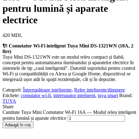
pentru lumină și aparate
electrice
420
MDL
🔌 Comutator Wi-Fi inteligent Tuya Mini DS-1321WN (10A, 2
fire)
Tuya Mini DS-1321WN este un modul releu compact și fiabil,
conceput pentru automatizarea iluminatului și aparatelor electrice în
sistemele de tip „casă inteligentă”. Datorită suportului pentru control
Wi-Fi și compatibilității cu Alexa și Google Home, dispozitivul se
integrează ușor atât în spații rezidențiale, cât și în depozite.
Categorii:
Întrerupătoare inteligente
,
Relee inteligente/dimmere
Etichete:
comutator wi-fi
,
intrerupator inteligent
,
tuya smart
Brand:
TUYA
Share
Cantitate Tuya Mini Comutator Wi-Fi 16A — Modul releu inteligent
pentru lumină și aparate electrice
Adaugă în coș