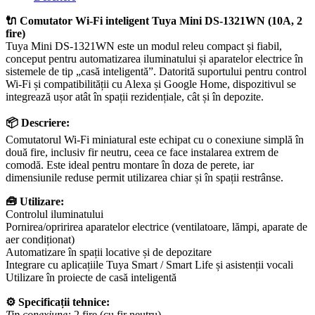
🔌 Comutator Wi-Fi inteligent Tuya Mini DS-1321WN (10A, 2
fire)
Tuya Mini DS-1321WN este un modul releu compact și fiabil,
conceput pentru automatizarea iluminatului și aparatelor electrice în
sistemele de tip „casă inteligentă”. Datorită suportului pentru control
Wi-Fi și compatibilității cu Alexa și Google Home, dispozitivul se
integrează ușor atât în spații rezidențiale, cât și în depozite.
📦 Descriere:
Comutatorul Wi-Fi miniatural este echipat cu o conexiune simplă în
două fire, inclusiv fir neutru, ceea ce face instalarea extrem de
comodă. Este ideal pentru montare în doza de perete, iar
dimensiunile reduse permit utilizarea chiar și în spații restrânse.
🧰 Utilizare:
Controlul iluminatului
Pornirea/opririrea aparatelor electrice (ventilatoare, lămpi, aparate de
aer condiționat)
Automatizare în spații locative și de depozitare
Integrare cu aplicațiile Tuya Smart / Smart Life și asistenții vocali
Utilizare în proiecte de casă inteligentă
⚙️ Specificații tehnice:
Tip conexiune:
2 fire (cu fir neutru)