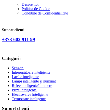
Despre noi
Politica de Сookie
Conditiile de Confidentialitate
Suport clienti
+373 602 911 99
Categorii
Senzori
Întrerupătoare inteligente
Lacăte inteligente
Lămpi inteligente și iluminat
Relee inteligente/dimmere
Prize inteligente
Electrovalve inteligente
Termostate inteligente
Suport clienti