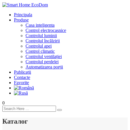
Principala
Produse
Casa inteligenta
Control electrocasnice
Controlul luminii
Controlul încălzirii
Controlul apei
Control climatic
Controlul ventilației
Сontrolul perdelei
Automatizarea porții
Publicații
Contacte
Favorite
0
Каталог