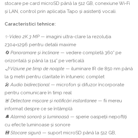
stocare pe card microSD până la 512 GB, conexiune Wi-Fi
și LAN, control prin aplicația Tapo și asistenți vocali.
Caracteristici tehnice:
✨ Video 2K 3 MP
— imagini ultra-clare la rezoluția
2304×1296 pentru detalii maxime
🔄 Panoramare și înclinare
— vedere completă 360° pe
orizontală și până la 114° pe verticală
🌙 Viziune pe timp de noapte
— iluminare IR de 850 nm până
la 9 metri pentru claritate în întuneric complet
🎤 Audio bidirecțional
— microfon și difuzor încorporate
pentru comunicare în timp real
🚨 Detectare mișcare și notificări instantanee
— fii mereu
informat despre ce se întâmplă
🔔 Alarmă sonoră și luminoasă
— sperie oaspeții nepoftiți
cu efecte luminoase și sonore
💾 Stocare sigură
— suport microSD până la 512 GB,