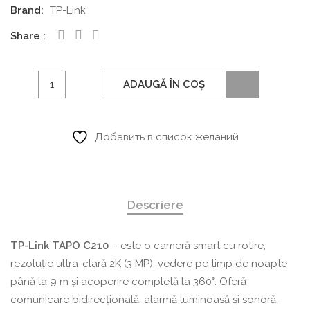
Brand:
TP-Link
Share
Cantitate
ADAUGĂ ÎN COȘ
TP-
Link
Cameră
Добавить в список желаний
de
interior
TAPO
Descriere
C212
TP-Link TAPO C210
– este o cameră smart cu rotire,
rezoluție ultra-clară 2K (3 MP), vedere pe timp de noapte
până la 9 m și acoperire completă la 360°. Oferă
comunicare bidirecțională, alarmă luminoasă și sonoră,