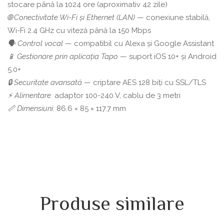
stocare până la 1024 ore (aproximativ 42 zile)
🌐 Conectivitate Wi-Fi și Ethernet (LAN)
— conexiune stabilă,
Wi-Fi 2.4 GHz cu viteză până la 150 Mbps
🗣️ Control vocal
— compatibil cu Alexa și Google Assistant
📱 Gestionare prin aplicația Tapo
— suport iOS 10+ și Android
5.0+
🔒 Securitate avansată
— criptare AES 128 biți cu SSL/TLS
⚡ Alimentare:
adaptor 100-240 V, cablu de 3 metri
📏 Dimensiuni:
86.6 × 85 × 117.7 mm
Produse similare