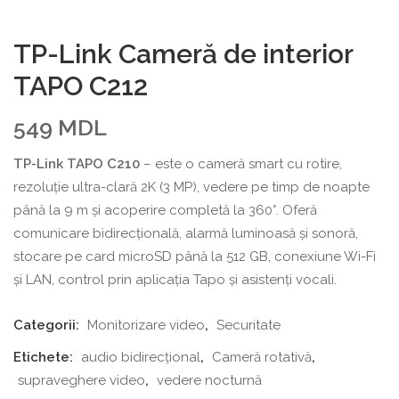
TP-Link Cameră de interior
TAPO C212
549
MDL
TP-Link TAPO C210
– este o cameră smart cu rotire,
rezoluție ultra-clară 2K (3 MP), vedere pe timp de noapte
până la 9 m și acoperire completă la 360°. Oferă
comunicare bidirecțională, alarmă luminoasă și sonoră,
stocare pe card microSD până la 512 GB, conexiune Wi-Fi
și LAN, control prin aplicația Tapo și asistenți vocali.
Categorii:
Monitorizare video
,
Securitate
Etichete:
audio bidirecțional
,
Cameră rotativă
,
supraveghere video
,
vedere nocturnă