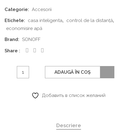
Categorie:
Accesorii
Etichete:
casa inteligenta
,
control de la distanță
,
economisire apă
Brand:
SONOFF
Share
Cantitate
ADAUGĂ ÎN COȘ
Sonoff
Zigbee
Smart
Добавить в список желаний
Water
Valve
SWV-
Descriere
BSP
–