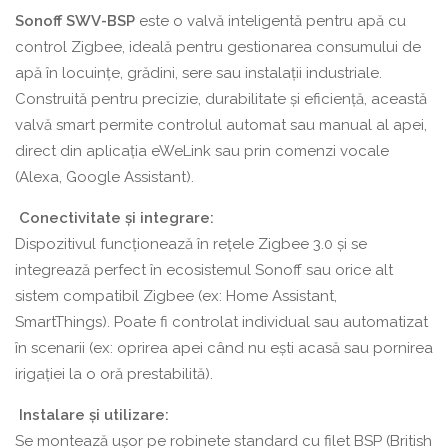
control
Sonoff SWV-BSP
este o valvă inteligentă pentru apă cu
inteligent
control Zigbee, ideală pentru gestionarea consumului de
al
apă în locuințe, grădini, sere sau instalații industriale.
apei
Construită pentru precizie, durabilitate și eficiență, această
prin
valvă smart permite controlul automat sau manual al apei,
Zigbee
direct din aplicația eWeLink sau prin comenzi vocale
(Alexa, Google Assistant).
Conectivitate și integrare:
Dispozitivul funcționează în rețele Zigbee 3.0 și se
integrează perfect în ecosistemul Sonoff sau orice alt
sistem compatibil Zigbee (ex: Home Assistant,
SmartThings). Poate fi controlat individual sau automatizat
în scenarii (ex: oprirea apei când nu ești acasă sau pornirea
irigației la o oră prestabilită).
Instalare și utilizare:
Se montează ușor pe robinete standard cu filet BSP (British