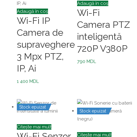
Adaugă în coș
Wi-Fi
Adaugă în coș
Wi-Fi IP
Camera PTZ
Camera de
inteligentă
supraveghere
720P V380P
3 Mpx PTZ,
790
MDL
IP, Ai
1 400
MDL
Stock epuizat
Stock epuizat
Citește mai mult
Wi-Fi Senzor
Citește mai mult