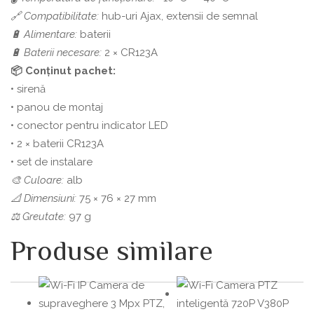
🔗 Compatibilitate:
hub-uri Ajax, extensii de semnal
🔋 Alimentare:
baterii
🔋 Baterii necesare:
2 × CR123A
📦 Conținut pachet:
• sirenă
• panou de montaj
• conector pentru indicator LED
• 2 × baterii CR123A
• set de instalare
🎨 Culoare:
alb
📐 Dimensiuni:
75 × 76 × 27 mm
⚖️ Greutate:
97 g
Produse similare