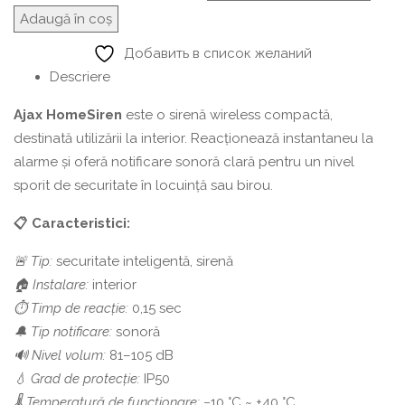
Adaugă în coș
Добавить в список желаний
Descriere
Ajax HomeSiren
este o sirenă wireless compactă,
destinată utilizării la interior. Reacționează instantaneu la
alarme și oferă notificare sonoră clară pentru un nivel
sporit de securitate în locuință sau birou.
📋 Caracteristici:
🚨 Tip:
securitate inteligentă, sirenă
🏠 Instalare:
interior
⏱ Timp de reacție:
0,15 sec
🔔 Tip notificare:
sonoră
🔊 Nivel volum:
81–105 dB
💧 Grad de protecție:
IP50
🌡 Temperatură de funcționare:
−10 °C ~ +40 °C