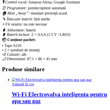
🎙 Control vocal:
Amazon Alexa, Google Assistant
⏰ Programare:
pornire/opriere automată
🏠 Mod „Away”:
simulare prezență acasă
🔧 Înlocuire baterii:
fără unelte
⚡ Fir neutru:
nu este necesar
🔋 Alimentare:
baterii
🔋 Baterii incluse:
2 × AAA (1.5 V / LR03)
📦 Conținut pachet:
• Tapo S210
• 2 × șuruburi de montaj
🎨 Culoare:
alb
📐 Dimensiuni:
87.1 × 86 × 41 mm
Produse similare
Adaugă în coș
Wi-Fi Electrovalva inteligenta pentru
apa sau gaz