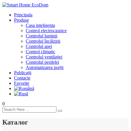
Principala
Produse
Casa inteligenta
Control electrocasnice
Controlul luminii
Controlul încălzirii
Controlul apei
Control climatic
Controlul ventilației
Сontrolul perdelei
Automatizarea porții
Publicații
Contacte
Favorite
0
Каталог