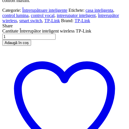
confort maxim.
Categorie:
Întrerupătoare inteligente
Etichete:
casa inteligenta
,
control lumina
,
control vocal
,
intrerupator inteligent
,
întrerupător
wireless
,
smart switch
,
TP-Link
Brand:
TP-Link
Share
Cantitate Întrerupător inteligent wireless TP-Link
Adaugă în coș