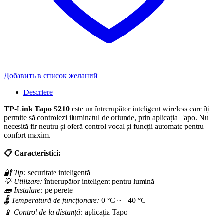
Добавить в список желаний
Descriere
TP-Link Tapo S210
este un întrerupător inteligent wireless care îți
permite să controlezi iluminatul de oriunde, prin aplicația Tapo. Nu
necesită fir neutru și oferă control vocal și funcții automate pentru
confort maxim.
📋 Caracteristici:
🔐 Tip:
securitate inteligentă
💡 Utilizare:
întrerupător inteligent pentru lumină
🧱 Instalare:
pe perete
🌡 Temperatură de funcționare:
0 °C ~ +40 °C
📱 Control de la distanță:
aplicația Tapo