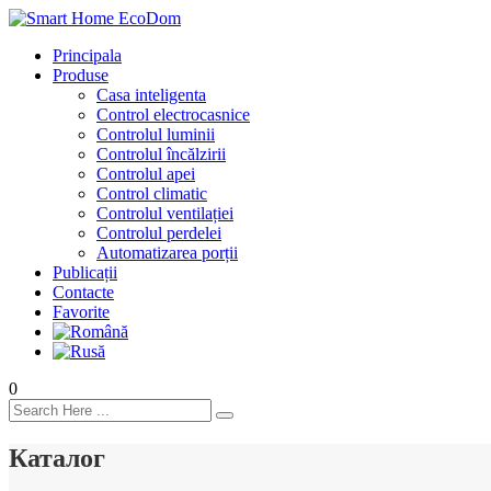
Principala
Produse
Casa inteligenta
Control electrocasnice
Controlul luminii
Controlul încălzirii
Controlul apei
Control climatic
Controlul ventilației
Сontrolul perdelei
Automatizarea porții
Publicații
Contacte
Favorite
0
Каталог