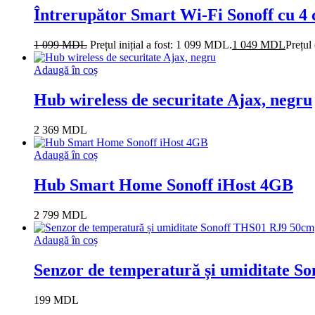
Întrerupător Smart Wi-Fi Sonoff cu 
1 099
MDL
Prețul inițial a fost: 1 099 MDL.
1 049
MDL
Prețul
Adaugă în coș
Hub wireless de securitate Ajax, negru
2 369
MDL
Adaugă în coș
Hub Smart Home Sonoff iHost 4GB
2 799
MDL
Adaugă în coș
Senzor de temperatură și umiditate S
199
MDL