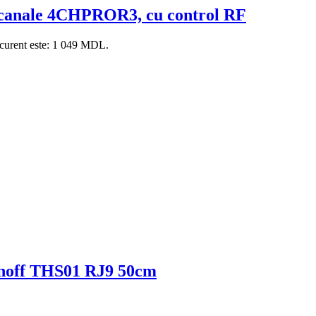
4 canale 4CHPROR3, cu control RF
 curent este: 1 049 MDL.
onoff THS01 RJ9 50cm