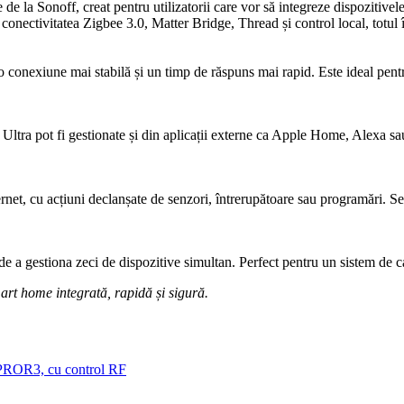
 de la Sonoff, creat pentru utilizatorii care vor să integreze dispoziti
ctivitatea Zigbee 3.0, Matter Bridge, Thread și control local, totul î
o conexiune mai stabilă și un timp de răspuns mai rapid. Este ideal pentr
 Ultra pot fi gestionate și din aplicații externe ca Apple Home, Alexa s
ernet, cu acțiuni declanșate de senzori, întrerupătoare sau programări. Se
de a gestiona zeci de dispozitive simultan. Perfect pentru un sistem de c
art home integrată, rapidă și sigură.