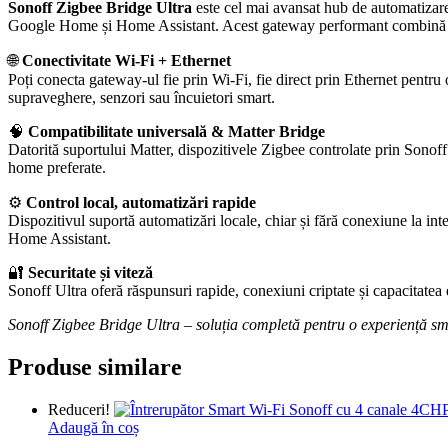
Sonoff Zigbee Bridge Ultra
este cel mai avansat hub de automatizare
Google Home și Home Assistant. Acest gateway performant combină cone
🌐
Conectivitate Wi-Fi + Ethernet
Poți conecta gateway-ul fie prin Wi-Fi, fie direct prin Ethernet pentru 
supraveghere, senzori sau încuietori smart.
🧠
Compatibilitate universală & Matter Bridge
Datorită suportului Matter, dispozitivele Zigbee controlate prin Sonoff
home preferate.
⚙️
Control local, automatizări rapide
Dispozitivul suportă automatizări locale, chiar și fără conexiune la int
Home Assistant.
🔐
Securitate și viteză
Sonoff Ultra oferă răspunsuri rapide, conexiuni criptate și capacitatea 
Sonoff Zigbee Bridge Ultra – soluția completă pentru o experiență sm
Produse similare
Reduceri!
Adaugă în coș