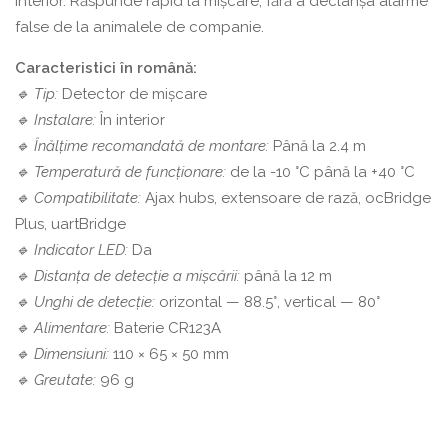
interior. Răspunde rapid la mișcare, fără a declanșa alarme
false de la animalele de companie.
Caracteristici în română:
🔹 Tip:
Detector de mișcare
🔹 Instalare:
În interior
🔹 Înălțime recomandată de montare:
Până la 2.4 m
🔹 Temperatură de funcționare:
de la -10 °С până la +40 °С
🔹 Compatibilitate:
Ajax hubs, extensoare de rază, ocBridge
Plus, uartBridge
🔹 Indicator LED:
Da
🔹 Distanța de detecție a mișcării:
până la 12 m
🔹 Unghi de detecție:
orizontal — 88.5°, vertical — 80°
🔹 Alimentare:
Baterie CR123A
🔹 Dimensiuni:
110 × 65 × 50 mm
🔹 Greutate:
96 g