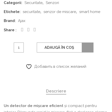
Categorii:
Securitate
,
Senzori
Etichete:
securitate
,
senzor de miscare
,
smart home
Brand:
Ajax
Share
Cantitate
ADAUGĂ ÎN COȘ
Detector
de
mișcare
Добавить в список желаний
Ajax,
alb
Descriere
Un detector de mișcare eficient
și compact pentru