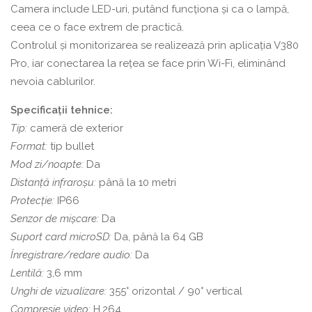
Camera include LED-uri, putând funcționa și ca o lampă,
ceea ce o face extrem de practică.
Controlul și monitorizarea se realizează prin aplicația V380
Pro, iar conectarea la rețea se face prin Wi-Fi, eliminând
nevoia cablurilor.
Specificații tehnice:
Tip:
cameră de exterior
Format:
tip bullet
Mod zi/noapte:
Da
Distanță infraroșu:
până la 10 metri
Protecție:
IP66
Senzor de mișcare:
Da
Suport card microSD:
Da, până la 64 GB
Înregistrare/redare audio:
Da
Lentilă:
3,6 mm
Unghi de vizualizare:
355° orizontal / 90° vertical
Compresie video:
H.264