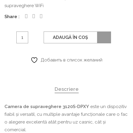
supraveghere WiFi
Share
Cantitate
ADAUGĂ ÎN COȘ
Cameră
de
supraveghere
Добавить в список желаний
panoramică
IP
cu
Descriere
montare
în
dulie
Camera de supraveghere 3120S-DPXY
este un dispozitiv
E27,
fiabil și versatil, cu multiple avantaje funcționale care o fac
model
o alegere excelentă atât pentru uz casnic, cât și
3120S-
comercial.