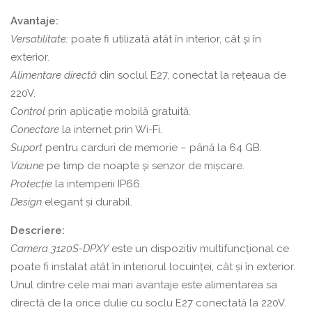
DPXY,
Avantaje:
WiFi,
Versatilitate:
poate fi utilizată atât în interior, cât și în
IP66,
exterior.
2MP
Alimentare directă
din soclul E27, conectat la rețeaua de
220V.
Control
prin aplicație mobilă gratuită.
Conectare
la internet prin Wi-Fi.
Suport
pentru carduri de memorie – până la 64 GB.
Viziune
pe timp de noapte și senzor de mișcare.
Protecție
la intemperii IP66.
Design
elegant și durabil.
Descriere:
Camera 3120S-DPXY
este un dispozitiv multifuncțional ce
poate fi instalat atât în interiorul locuinței, cât și în exterior.
Unul dintre cele mai mari avantaje este alimentarea sa
directă de la orice dulie cu soclu E27 conectată la 220V.