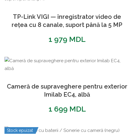
TP-Link VIGI — înregistrator video de
rețea cu 8 canale, suport până la 5 MP
1 979
MDL
Cameră de supraveghere pentru exterior
Imilab EC4, albă
1 699
MDL
Stock epuizat