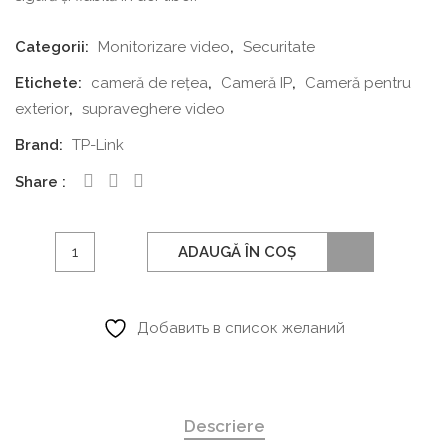
Categorii:
Monitorizare video
,
Securitate
Etichete:
cameră de rețea
,
Cameră IP
,
Cameră pentru
exterior
,
supraveghere video
Brand:
TP-Link
Share
Cantitate
ADAUGĂ ÎN COȘ
Cameră
de
rețea
Добавить в список желаний
pentru
exterior
TP-
Descriere
Link