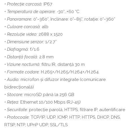
• Protecție carcasă:
IP67
• Temperatura de operare:
-30°…+60 °C
• Panoramare:
0°–360°, înclinare: 0°–85°, rotație: 0°–360°
• Culoare carcasă:
alb
• Rezoluție video:
2688 x 1520
• Dimensiune senzor:
1/2.7″
• Diafragmă:
f/1.6
• Distanță focală:
2.8 mm
• Viziune nocturnă:
filtru IR, distanță 30 m
• Formate codare:
H.265+/H.265/H.264+/H.264
• Audio:
microfon și difuzor integrate (comunicare
bidirecțională)
• Stocare:
microSD până la 256 GB
• Rețea:
Ethernet 10/100 Mbps (RJ-45)
• Securitate:
protecție parolă, HTTPS, filtrare IP, autentificare
• Protocoale:
TCP/IP, UDP, ICMP, HTTP, HTTPS, DHCP, DNS,
RTSP, NTP, UPnP UDP, SSL/TLS