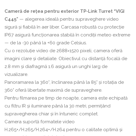
Turret
Cameră de rețea pentru exterior TP-Link Turret “VIGI
C445”
— alegerea ideală pentru supraveghere video
sigură și fiabilă în aer liber. Carcasa robustă cu protecție
IP67 asigură funcționarea stabilă în condiții meteo extreme
— de la -30 până la +60 grade Celsius.
Cu o rezoluție video de 2688×1520 pixeli, camera oferă
imagini clare și detaliate. Obiectivul cu distanță focală de
2.8 mm și diafragmă 1.6 asigură un unghi larg de
vizualizare.
Panoramarea la 360°, înclinarea până la 85° și rotația de
360° oferă libertate maximă de supraveghere.
Pentru filmarea pe timp de noapte, camera este echipată
cu filtru IR și iluminare până la 30 metri, permițând
supravegherea chiar și în întuneric complet.
Camera suportă formatele video
H.265+/H.265/H.264+/H.264 pentru o calitate optimă și