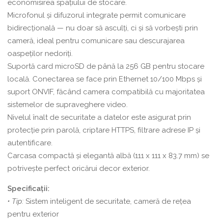
economisirea spațiului de stocare.
Microfonul și difuzorul integrate permit comunicare
bidirecțională — nu doar să asculți, ci și să vorbești prin
cameră, ideal pentru comunicare sau descurajarea
oaspeților nedoriți.
Suportă card microSD de până la 256 GB pentru stocare
locală. Conectarea se face prin Ethernet 10/100 Mbps și
suport ONVIF, făcând camera compatibilă cu majoritatea
sistemelor de supraveghere video.
Nivelul înalt de securitate a datelor este asigurat prin
protecție prin parolă, criptare HTTPS, filtrare adrese IP și
autentificare.
Carcasa compactă și elegantă albă (111 x 111 x 83.7 mm) se
potrivește perfect oricărui decor exterior.
Specificații:
• Tip:
Sistem inteligent de securitate, cameră de rețea
pentru exterior