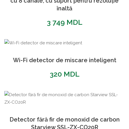
cu 8 canale, cu suport pentru rezoluție
înaltă
3 749
MDL
Wi-Fi detector de miscare inteligent
320
MDL
Detector fără fir de monoxid de carbon
Starview SSL-ZX-CO20R