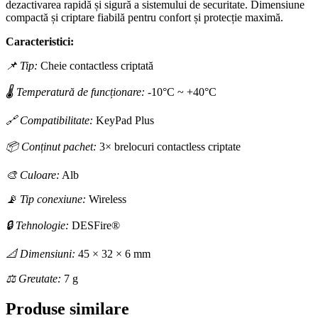
dezactivarea rapidă și sigură a sistemului de securitate. Dimensiune
compactă și criptare fiabilă pentru confort și protecție maximă.
Caracteristici:
📌 Tip:
Cheie contactless criptată
🌡 Temperatură de funcționare:
-10°C ~ +40°C
🔗 Compatibilitate:
KeyPad Plus
📦 Conținut pachet:
3× brelocuri contactless criptate
🎨 Culoare:
Alb
📡 Tip conexiune:
Wireless
🔒 Tehnologie:
DESFire®
📐 Dimensiuni:
45 × 32 × 6 mm
⚖ Greutate:
7 g
Produse similare