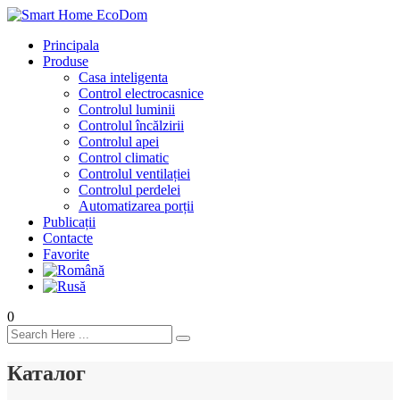
Principala
Produse
Casa inteligenta
Control electrocasnice
Controlul luminii
Controlul încălzirii
Controlul apei
Control climatic
Controlul ventilației
Сontrolul perdelei
Automatizarea porții
Publicații
Contacte
Favorite
0
Каталог