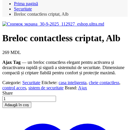
Prima pagină
Securitate
Breloс contactless criptat, Alb
Breloс contactless criptat, Alb
269
MDL
Ajax Tag
— un breloc contactless elegant pentru activarea și
dezactivarea rapidă și sigură a sistemului de securitate. Dimensiune
compactă și criptare fiabilă pentru confort și protecție maximă.
Categorie:
Securitate
Etichete:
casa inteligenta
,
cheie contactless
,
control acces
,
sistem de securitate
Brand:
Ajax
Share
Cantitate
Breloс
Adaugă în coș
contactless
criptat,
Alb