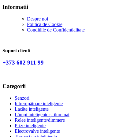
Informatii
Despre noi
Politica de Сookie
Conditiile de Confidentialitate
Suport clienti
+373 602 911 99
Categorii
Senzori
Întrerupătoare inteligente
Lacăte inteligente
Lămpi inteligente și iluminat
Relee inteligente/dimmere
Prize inteligente
Electrovalve inteligente
Termostate inteligente