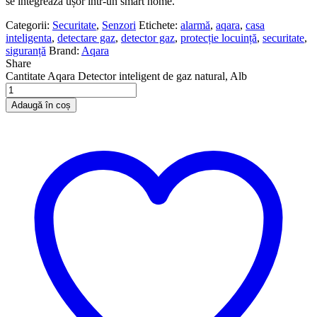
se integrează ușor într-un smart home.
Categorii:
Securitate
,
Senzori
Etichete:
alarmă
,
aqara
,
casa
inteligenta
,
detectare gaz
,
detector gaz
,
protecție locuință
,
securitate
,
siguranță
Brand:
Aqara
Share
Cantitate Aqara Detector inteligent de gaz natural, Alb
Adaugă în coș