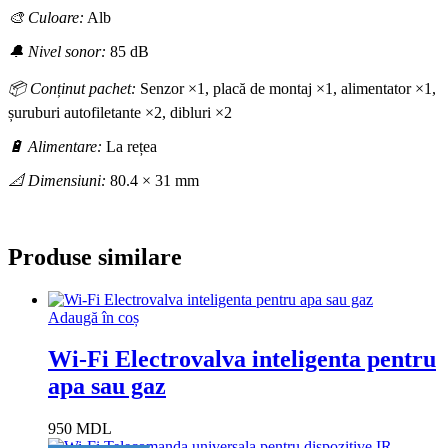
🎨 Culoare:
Alb
🔔 Nivel sonor:
85 dB
📦 Conținut pachet:
Senzor ×1, placă de montaj ×1, alimentator ×1,
șuruburi autofiletante ×2, dibluri ×2
🔋 Alimentare:
La rețea
📐 Dimensiuni:
80.4 × 31 mm
Produse similare
Adaugă în coș
Wi-Fi Electrovalva inteligenta pentru
apa sau gaz
950
MDL