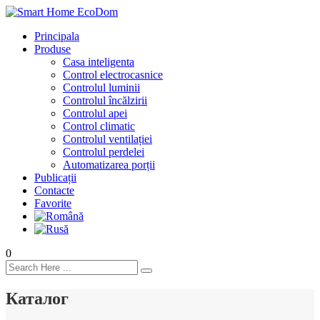
Principala
Produse
Casa inteligenta
Control electrocasnice
Controlul luminii
Controlul încălzirii
Controlul apei
Control climatic
Controlul ventilației
Сontrolul perdelei
Automatizarea porții
Publicații
Contacte
Favorite
0
Каталог