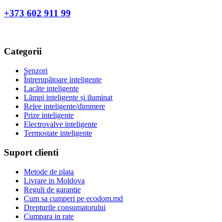
+373 602 911 99
Categorii
Senzori
Întrerupătoare inteligente
Lacăte inteligente
Lămpi inteligente și iluminat
Relee inteligente/dimmere
Prize inteligente
Electrovalve inteligente
Termostate inteligente
Suport clienti
Metode de plata
Livrare in Moldova
Reguli de garantie
Cum sa cumperi pe ecodom.md
Drepturile consumatorului
Cumpara in rate