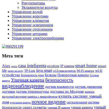
Рекуператоры
Увлажнители воздуха
Управление водой
Управление воротами
Управление климатом
Управление освещением
Управление отоплением
Управление шторами
Управление электроприборами
Мета теги
casa inteligenta
smart home
Ajax
ecodom
IP камера
smart
aqara
tuya smart
life
wi-fi
TP-Link
wi-fi выключатель
Wi-Fi камера
smart security
Поворотная камера
устройства
Бельцы
Безопасность дома
Сетевая
Уличная камера
безопасность
камера
видеонаблюдение
датчик влажности
датчик движения
датчики
датчик температуры
доставка по Молдове
камера
купить систему умный
видеонаблюдения
камера с микрофоном
ночное видение
дом
сигнализация
система
купольная камера
умный
смарт гаджеты
умная камера
безопасности
уличная IP-камера