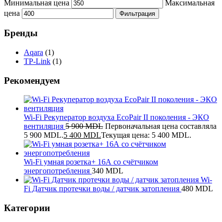
Минимальная цена
Максимальная
цена
Фильтрация
Бренды
Aqara
(1)
TP-Link
(1)
Рекомендуем
Wi-Fi Рекуператор воздуха EcoPair II поколения - ЭКО
вентиляция
5 900
MDL
Первоначальная цена составляла
5 900 MDL.
5 400
MDL
Текущая цена: 5 400 MDL.
Wi-Fi умная розетка+ 16А со счётчиком
энергопотребления
340
MDL
Wi-
Fi Датчик протечки воды / датчик затопления
480
MDL
Категории