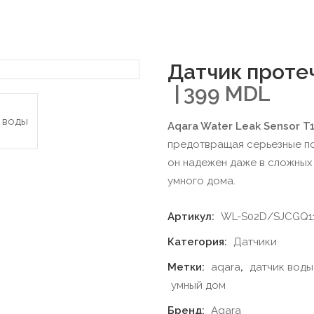
Датчик протеч
399
MDL
Aqara Water Leak Sensor T
предотвращая серьезные по
он надежен даже в сложных 
умного дома.
Артикул:
WL-S02D/SJCGQ1
Категория:
Датчики
Метки:
aqara
,
датчик воды
умный дом
Бренд:
Aqara