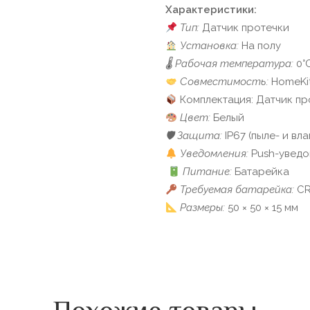
Характеристики:
Тип:
Датчик протечки
Установка:
На полу
🌡 Рабочая температура:
0°C
Совместимость:
HomeKit,
Комплектация: Датчик прот
Цвет:
Белый
🛡 Защита:
IP67 (пыле- и вл
Уведомления:
Push-уведо
Питание:
Батарейка
Требуемая батарейка:
CR
Размеры:
50 × 50 × 15 мм