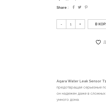
Share
Количество
В КО
товара
Датчик
протечки
Д
воды
T1,
Белый
Aqara Water Leak Sensor T
предотвращая серьезные по
он надежен даже в сложных 
умного дома.