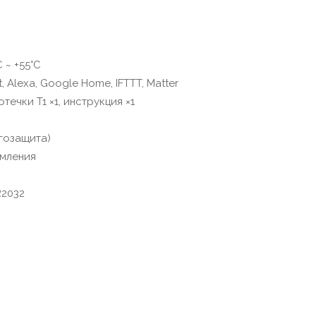
 ~ +55°C
 Alexa, Google Home, IFTTT, Matter
ечки T1 ×1, инструкция ×1
агозащита)
мления
2032