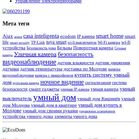
Управление электроприборами
Мета теги
casa inteligenta
smart home
Ajax
ecodom
IP камера
smart
aqara
tuya smart
life
wi-fi
TP-Link
wi-fi выключатель
Wi-Fi камера
smart security
Поворотная камера
устройства
Бельцы
Безопасность дома
Сетевая
Уличная камера
безопасность
камера
видеонаблюдение
датчик влажности
датчик движения
датчики
датчик температуры
доставка по Молдове
камера
купить систему умный
видеонаблюдения
камера с микрофоном
ночное видение
дом
сигнализация
система
купольная камера
умный
смарт гаджеты
умная камера
безопасности
уличная IP-камера
умный дом
выключатель
умный дом Кишинёв
умный
умный дом купить в
дом Молдова
умный дом в квартире
Молдове
умный дом своими руками
управление освещением
устройства умного дома
элементы умного дома