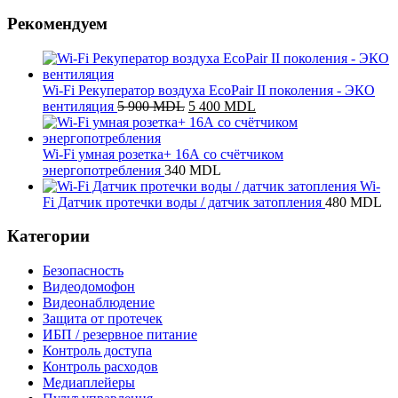
Рекомендуем
Wi-Fi Рекуператор воздуха EcoPair II поколения - ЭКО
Первоначальная
Текущая
вентиляция
5 900
MDL
5 400
MDL
цена
цена:
составляла
5
5
400 MDL.
Wi-Fi умная розетка+ 16А со счётчиком
900 MDL.
энергопотребления
340
MDL
Wi-
Fi Датчик протечки воды / датчик затопления
480
MDL
Категории
Безопасность
Видеодомофон
Видеонаблюдение
Защита от протечек
ИБП / резервное питание
Контроль доступа
Контроль расходов
Медиаплейеры