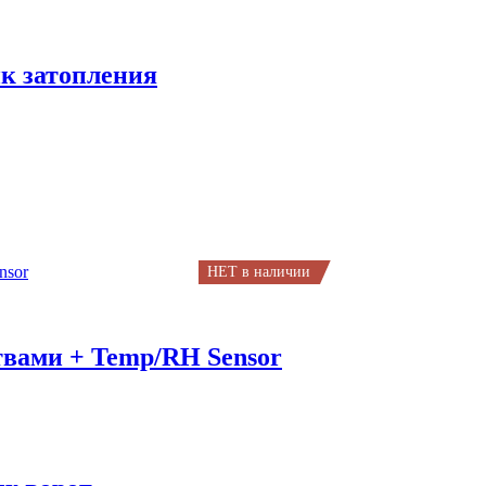
ик затопления
НЕТ в наличии
твами + Temp/RH Sensor