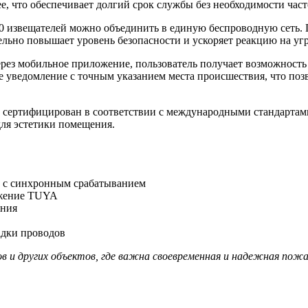
е, что обеспечивает долгий срок службы без необходимости част
0 извещателей можно объединить в единую беспроводную сеть. 
ельно повышает уровень безопасности и ускоряет реакцию на угр
рез мобильное приложение, пользователь получает возможность
е уведомление с точным указанием места происшествия, что поз
 сертифицирован в соответствии с международными стандартами
для эстетики помещения.
у с синхронным срабатыванием
ожение TUYA
яния
адки проводов
ов и других объектов, где важна своевременная и надежная пожа