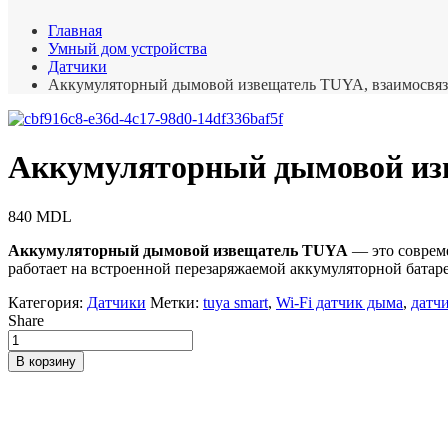
Главная
Умный дом устройства
Датчики
Аккумуляторный дымовой извещатель TUYA, взаимосвя
Аккумуляторный дымовой из
840
MDL
Аккумуляторный дымовой извещатель TUYA
— это соврем
работает на встроенной перезаряжаемой аккумуляторной батаре
Категория:
Датчики
Метки:
tuya smart
,
Wi-Fi датчик дыма
,
датч
Share
Количество
товара
В корзину
Аккумуляторный
дымовой
извещатель
TUYA,
взаимосвязанный