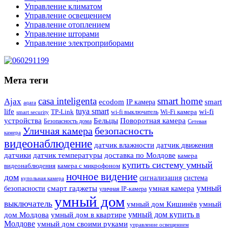
Управление климатом
Управление освещением
Управление отоплением
Управление шторами
Управление электроприборами
Мета теги
casa inteligenta
smart home
Ajax
ecodom
IP камера
smart
aqara
tuya smart
life
wi-fi
TP-Link
wi-fi выключатель
Wi-Fi камера
smart security
Поворотная камера
устройства
Бельцы
Безопасность дома
Сетевая
Уличная камера
безопасность
камера
видеонаблюдение
датчик влажности
датчик движения
датчики
датчик температуры
доставка по Молдове
камера
купить систему умный
видеонаблюдения
камера с микрофоном
ночное видение
дом
сигнализация
система
купольная камера
умный
смарт гаджеты
умная камера
безопасности
уличная IP-камера
умный дом
выключатель
умный дом Кишинёв
умный
умный дом купить в
дом Молдова
умный дом в квартире
Молдове
умный дом своими руками
управление освещением