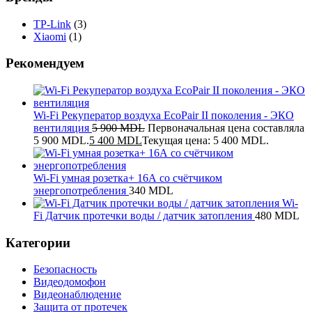
TP-Link
(3)
Xiaomi
(1)
Рекомендуем
Wi-Fi Рекуператор воздуха EcoPair II поколения - ЭКО
вентиляция
5 900
MDL
Первоначальная цена составляла
5 900 MDL.
5 400
MDL
Текущая цена: 5 400 MDL.
Wi-Fi умная розетка+ 16А со счётчиком
энергопотребления
340
MDL
Wi-
Fi Датчик протечки воды / датчик затопления
480
MDL
Категории
Безопасность
Видеодомофон
Видеонаблюдение
Защита от протечек