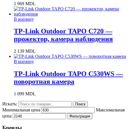
1 969
MDL
В корзину
TP-Link Outdoor TAPO C720 —
прожектор, камера наблюдения
2 139
MDL
В корзину
TP-Link Outdoor TAPO C530WS —
поворотная камера
1 099
MDL
Искать:
Поиск
Минимальная цена
Максимальная
цена
Фильтрация
Бренды