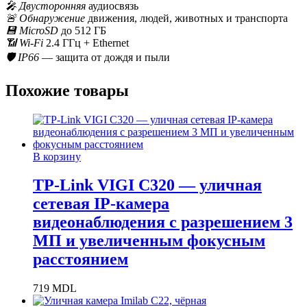
🎤 Двусторонняя
аудиосвязь
🚨 Обнаружение
движения, людей, животных и транспорта
💾 MicroSD
до 512 ГБ
📶 Wi-Fi
2.4 ГГц + Ethernet
🛡️ IP66
— защита от дождя и пыли
Похожие товары
В корзину
TP-Link VIGI C320 — уличная
сетевая IP-камера
видеонаблюдения с разрешением 3
МП и увеличенным фокусным
расстоянием
719
MDL