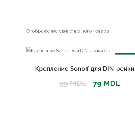
Отображение единственного товара
РАСПР
Крепление Sonoff для DIN-рейки
Первонача
Тек
99
MDL
79
MDL
цена
цен
составлял
79 
99 MDL.