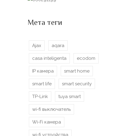
Мета теги
Ajax
aqara
casa inteligenta
ecodom
IP камера
smart home
smart life
smart security
TP-Link
tuya smart
wi-fi выключатель
Wi-Fi камера
wi-fi устройства