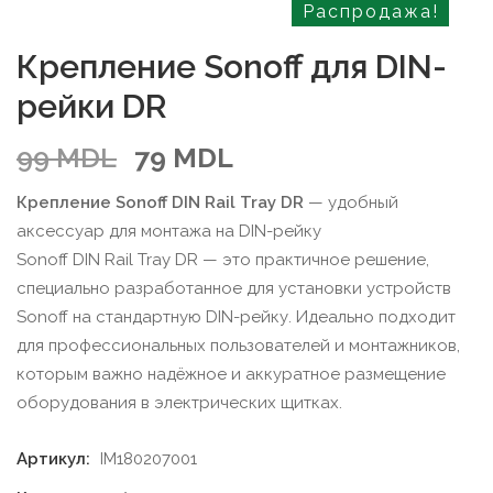
Распродажа!
Крепление Sonoff для DIN-
рейки DR
Первоначальная
Текущая
99
MDL
79
MDL
цена
цена:
Крепление Sonoff DIN Rail Tray DR
— удобный
составляла
79 MDL.
аксессуар для монтажа на DIN-рейку
99 MDL.
Sonoff DIN Rail Tray DR — это практичное решение,
специально разработанное для установки устройств
Sonoff на стандартную DIN-рейку. Идеально подходит
для профессиональных пользователей и монтажников,
которым важно надёжное и аккуратное размещение
оборудования в электрических щитках.
Артикул:
IM180207001