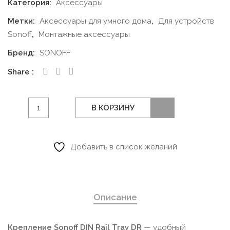
Категория:
Аксессуары
Метки:
Аксессуары для умного дома
,
Для устройств
Sonoff
,
Монтажные аксессуары
Бренд:
SONOFF
Share
Количество
В КОРЗИНУ
товара
Крепление
Sonoff
Добавить в список желаний
для
DIN-
рейки
Описание
DR
Крепление Sonoff DIN Rail Tray DR
— удобный