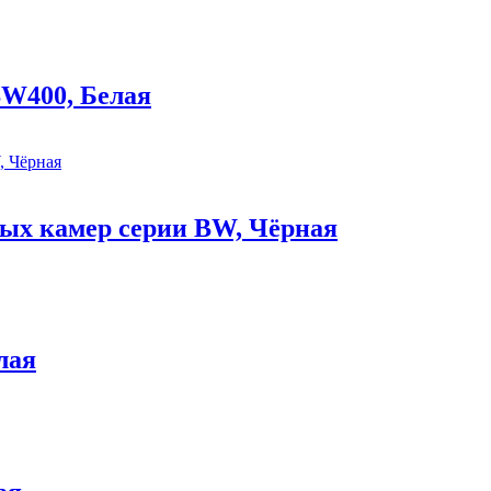
BW400, Белая
ных камер серии BW, Чёрная
лая