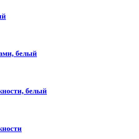
ый
сами, белый
жности, белый
жности