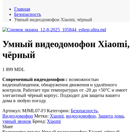
Главная
Безопасность
Умный видеодомофон Xiaomi, чёрный
Умный видеодомофон Xiaomi,
чёрный
1 899
MDL
Современный видеодомофон
с возможностью
видеонаблюдения, обнаружения движения и удалённого
контроля. Работает при температурах от -20 до +50°C и имеет
элегантный чёрный корпус. Подходит для защиты вашего
дома в любую погоду.
Артикул:
MJML07-FJ
Категории:
Безопасность
,
Видеодомофон
Метки:
Xiaomi
,
видеодомофон
,
Защита дома
,
умный звонок
Бренд:
Xiaomi
Share
Количество товара Умный видеодомофон Xiaomi, чёрный