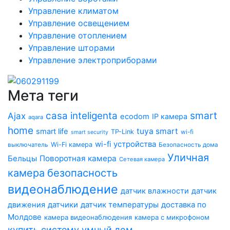
Управление климатом
Управление освещением
Управление отоплением
Управление шторами
Управление электроприборами
Мета теги
smart
casa inteligenta
Ajax
ecodom
IP камера
aqara
home
tuya smart
smart life
TP-Link
wi-fi
smart security
wi-fi устройства
Wi-Fi камера
выключатель
Безопасность дома
Уличная
Бельцы
Поворотная камера
Сетевая камера
безопасность
камера
видеонаблюдение
датчик влажности
датчик
датчики
датчик температуры
доставка по
движения
Молдове
камера видеонаблюдения
камера с микрофоном
купить систему умный дом