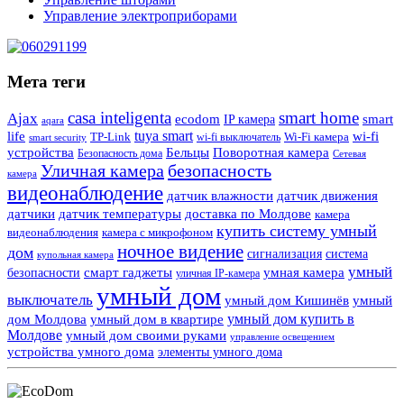
Управление электроприборами
Мета теги
casa inteligenta
smart home
Ajax
ecodom
IP камера
smart
aqara
tuya smart
life
wi-fi
TP-Link
wi-fi выключатель
Wi-Fi камера
smart security
Поворотная камера
устройства
Бельцы
Безопасность дома
Сетевая
Уличная камера
безопасность
камера
видеонаблюдение
датчик влажности
датчик движения
датчики
датчик температуры
доставка по Молдове
камера
купить систему умный
видеонаблюдения
камера с микрофоном
ночное видение
дом
сигнализация
система
купольная камера
умный
смарт гаджеты
умная камера
безопасности
уличная IP-камера
умный дом
выключатель
умный дом Кишинёв
умный
умный дом купить в
дом Молдова
умный дом в квартире
Молдове
умный дом своими руками
управление освещением
устройства умного дома
элементы умного дома