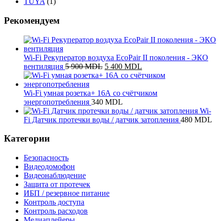
TUYA
(1)
Рекомендуем
Wi-Fi Рекуператор воздуха EcoPair II поколения - ЭКО
Первоначальная
Текущая
вентиляция
5 900
MDL
5 400
MDL
цена
цена:
составляла
5
5
400 MDL.
Wi-Fi умная розетка+ 16А со счётчиком
900 MDL.
энергопотребления
340
MDL
Wi-
Fi Датчик протечки воды / датчик затопления
480
MDL
Категории
Безопасность
Видеодомофон
Видеонаблюдение
Защита от протечек
ИБП / резервное питание
Контроль доступа
Контроль расходов
Медиаплейеры