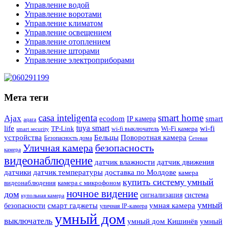
Управление водой
Управление воротами
Управление климатом
Управление освещением
Управление отоплением
Управление шторами
Управление электроприборами
Мета теги
casa inteligenta
smart home
Ajax
ecodom
IP камера
smart
aqara
tuya smart
life
wi-fi
TP-Link
wi-fi выключатель
Wi-Fi камера
smart security
Поворотная камера
устройства
Бельцы
Безопасность дома
Сетевая
Уличная камера
безопасность
камера
видеонаблюдение
датчик влажности
датчик движения
датчики
датчик температуры
доставка по Молдове
камера
купить систему умный
видеонаблюдения
камера с микрофоном
ночное видение
дом
сигнализация
система
купольная камера
умный
смарт гаджеты
умная камера
безопасности
уличная IP-камера
умный дом
выключатель
умный дом Кишинёв
умный