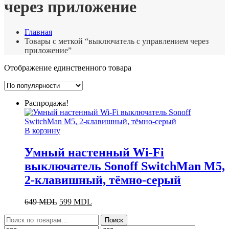
через приложение
Главная
Товары с меткой “выключатель с управлением через
приложение”
Отображение единственного товара
Распродажа!
В корзину
Умный настенный Wi-Fi
выключатель Sonoff SwitchMan M5,
2-клавишный, тёмно-серый
Первоначальная
Текущая
649
MDL
599
MDL
цена
цена:
Искать:
составляла
599 MDL.
Поиск
649 MDL.