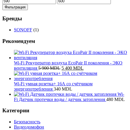
Минимальная
Максимальная
цена
цена
Фильтрация
Бренды
SONOFF
(1)
Рекомендуем
Wi-Fi Рекуператор воздуха EcoPair II поколения - ЭКО
Первоначальная
Текущая
вентиляция
5 900
MDL
5 400
MDL
цена
цена:
составляла
5
5
400 MDL.
Wi-Fi умная розетка+ 16А со счётчиком
900 MDL.
энергопотребления
340
MDL
Wi-
Fi Датчик протечки воды / датчик затопления
480
MDL
Категории
Безопасность
Видеодомофон