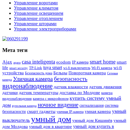
Управление воротами
Управление климатом
Управление освещением
Управление отоплением
Управление шторами
Управление электроприборами
Мета теги
casa inteligenta
smart home
Ajax
ecodom
IP камера
smart
aqara
tuya smart
life
wi-fi
TP-Link
wi-fi выключатель
Wi-Fi камера
smart security
Поворотная камера
устройства
Бельцы
Безопасность дома
Сетевая
Уличная камера
безопасность
камера
видеонаблюдение
датчик влажности
датчик движения
датчики
датчик температуры
доставка по Молдове
камера
купить систему умный
видеонаблюдения
камера с микрофоном
ночное видение
дом
сигнализация
система
купольная камера
умный
смарт гаджеты
умная камера
безопасности
уличная IP-камера
умный дом
выключатель
умный дом Кишинёв
умный
умный дом купить в
дом Молдова
умный дом в квартире