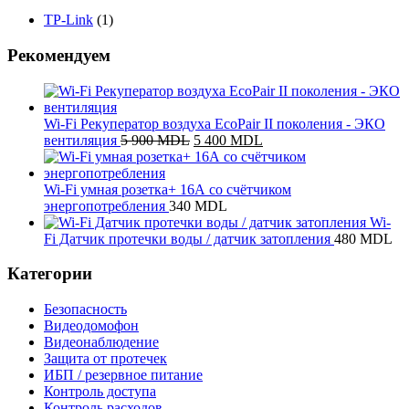
TP-Link
(1)
Рекомендуем
Wi-Fi Рекуператор воздуха EcoPair II поколения - ЭКО
Первоначальная
Текущая
вентиляция
5 900
MDL
5 400
MDL
цена
цена:
составляла
5
5
400 MDL.
Wi-Fi умная розетка+ 16А со счётчиком
900 MDL.
энергопотребления
340
MDL
Wi-
Fi Датчик протечки воды / датчик затопления
480
MDL
Категории
Безопасность
Видеодомофон
Видеонаблюдение
Защита от протечек
ИБП / резервное питание
Контроль доступа
Контроль расходов