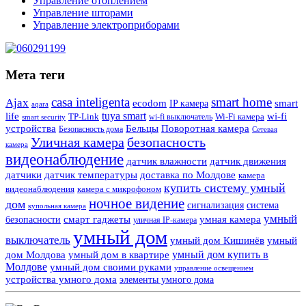
Управление отоплением
Управление шторами
Управление электроприборами
Мета теги
casa inteligenta
smart home
Ajax
ecodom
IP камера
smart
aqara
tuya smart
life
wi-fi
TP-Link
wi-fi выключатель
Wi-Fi камера
smart security
Поворотная камера
устройства
Бельцы
Безопасность дома
Сетевая
Уличная камера
безопасность
камера
видеонаблюдение
датчик влажности
датчик движения
датчики
датчик температуры
доставка по Молдове
камера
купить систему умный
видеонаблюдения
камера с микрофоном
ночное видение
дом
сигнализация
система
купольная камера
умный
смарт гаджеты
умная камера
безопасности
уличная IP-камера
умный дом
выключатель
умный дом Кишинёв
умный
умный дом купить в
дом Молдова
умный дом в квартире
Молдове
умный дом своими руками
управление освещением
устройства умного дома
элементы умного дома