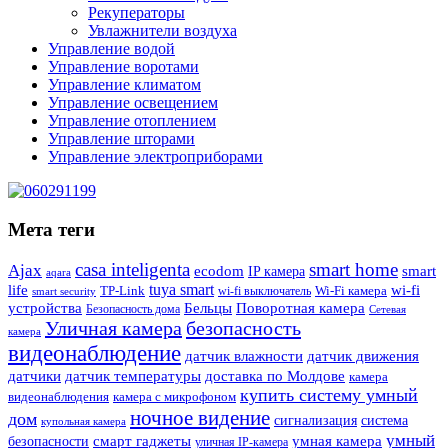
Рекуператоры
Увлажнители воздуха
Управление водой
Управление воротами
Управление климатом
Управление освещением
Управление отоплением
Управление шторами
Управление электроприборами
Мета теги
casa inteligenta
smart home
Ajax
ecodom
IP камера
smart
aqara
tuya smart
life
wi-fi
TP-Link
wi-fi выключатель
Wi-Fi камера
smart security
Поворотная камера
устройства
Бельцы
Безопасность дома
Сетевая
Уличная камера
безопасность
камера
видеонаблюдение
датчик влажности
датчик движения
датчики
датчик температуры
доставка по Молдове
камера
купить систему умный
видеонаблюдения
камера с микрофоном
ночное видение
дом
сигнализация
система
купольная камера
умный
смарт гаджеты
умная камера
безопасности
уличная IP-камера