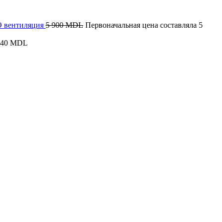
КО вентиляция
5 900
MDL
Первоначальная цена составляла 5
340
MDL