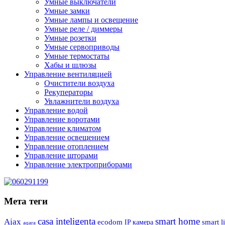
Умные выключатели
Умные замки
Умные лампы и освещение
Умные реле / диммеры
Умные розетки
Умные сервоприводы
Умные термостаты
Хабы и шлюзы
Управление вентиляцией
Очистители воздуха
Рекуператоры
Увлажнители воздуха
Управление водой
Управление воротами
Управление климатом
Управление освещением
Управление отоплением
Управление шторами
Управление электроприборами
Мета теги
casa inteligenta
smart home
Ajax
ecodom
IP камера
smart l
aqara