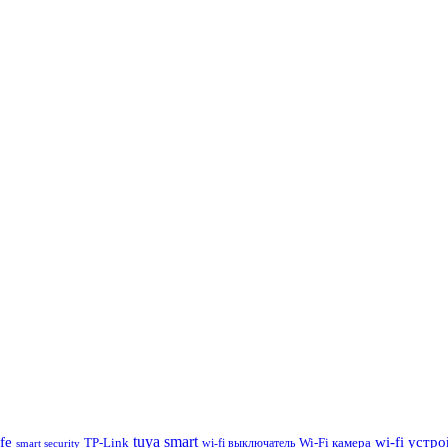
tuya smart
ife
wi-fi устр
TP-Link
wi-fi выключатель
Wi-Fi камера
smart security