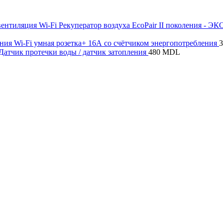
Wi-Fi Рекуператор воздуха EcoPair II поколения - Э
Wi-Fi умная розетка+ 16А со счётчиком энергопотребления
 Датчик протечки воды / датчик затопления
480
MDL