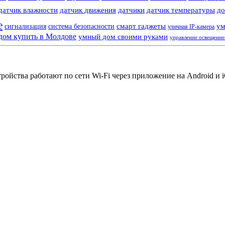
датчик влажности
датчик движения
датчики
датчик температуры
до
е
смарт гаджеты
ум
сигнализация
система безопасности
уличная IP-камера
дом купить в Молдове
умный дом своими руками
управление освещени
йства работают по сети Wi-Fi через приложение на Android и iO