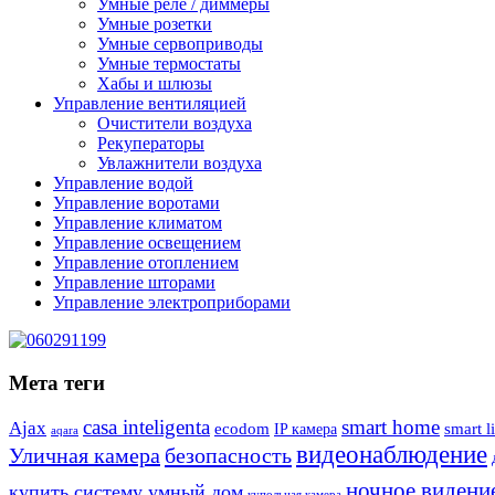
Умные реле / диммеры
Умные розетки
Умные сервоприводы
Умные термостаты
Хабы и шлюзы
Управление вентиляцией
Очистители воздуха
Рекуператоры
Увлажнители воздуха
Управление водой
Управление воротами
Управление климатом
Управление освещением
Управление отоплением
Управление шторами
Управление электроприборами
Мета теги
casa inteligenta
smart home
Ajax
ecodom
IP камера
smart l
aqara
видеонаблюдение
Уличная камера
безопасность
ночное видени
купить систему умный дом
купольная камера