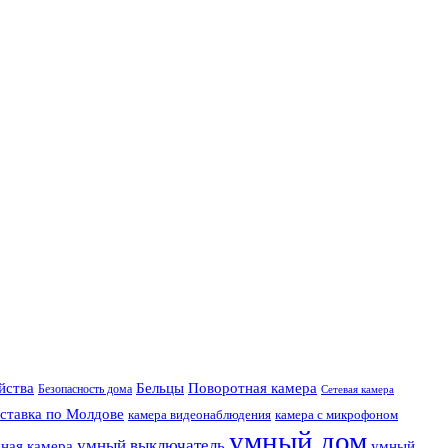
Поворотная камера
ойства
Бельцы
Безопасность дома
Сетевая камера
ставка по Молдове
камера видеонаблюдения
камера с микрофоном
умный дом
умный выключатель
ная камера
умный