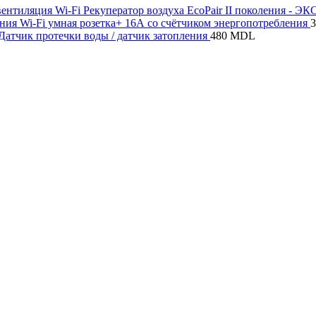
Wi-Fi Рекуператор воздуха EcoPair II поколения - Э
Wi-Fi умная розетка+ 16А со счётчиком энергопотребления
 Датчик протечки воды / датчик затопления
480
MDL