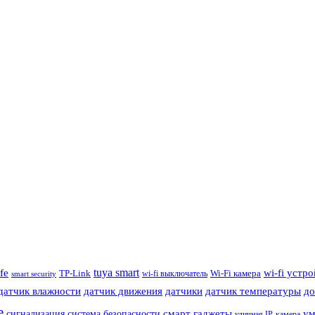
tuya smart
ife
wi-fi устр
TP-Link
wi-fi выключатель
Wi-Fi камера
smart security
датчик влажности
датчик движения
датчики
датчик температуры
до
е
смарт гаджеты
ум
сигнализация
система безопасности
уличная IP-камера