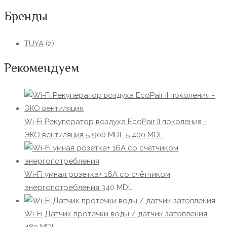
Бренды
TUYA
(2)
Рекомендуем
Wi-Fi Рекуператор воздуха EcoPair II поколения -
Первоначальная
Текущая
ЭКО вентиляция
5 900
MDL
5 400
MDL
цена
цена:
составляла
5
5
400 MDL.
Wi-Fi умная розетка+ 16А со счётчиком
900 MDL.
энергопотребления
340
MDL
Wi-Fi Датчик протечки воды / датчик затопления