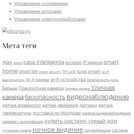
Управление отоплением
Управление шторами
Управление электроприборами
Мета теги
casa inteligenta
smart
Ajax
ecodom
IP камера
aqara
home
tuya smart
smart life
TP-Link
wi-fi
smart security
wi-fi устройства
Wi-Fi камера
выключатель
Безопасность дома
Уличная
Бельцы
Поворотная камера
Сетевая камера
видеонаблюдение
камера
безопасность
датчик влажности
датчик движения
датчики
датчик
температуры
доставка по Молдове
камера видеонаблюдения
купить систему умный дом
камера с микрофоном
ночное видение
сигнализация
система
купольная камера