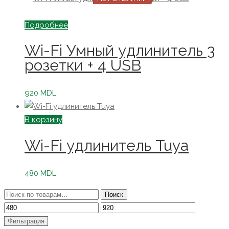
Подробнее
Wi-Fi Умный удлинитель 3
розетки + 4 USB
920
MDL
В корзину
Wi-Fi удлинитель Tuya
480
MDL
Искать:
Поиск
Минимальная
Максимальная
цена
цена
Фильтрация