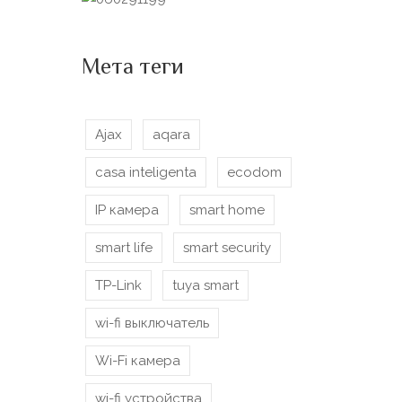
Мета теги
Ajax
aqara
casa inteligenta
ecodom
IP камера
smart home
smart life
smart security
TP-Link
tuya smart
wi-fi выключатель
Wi-Fi камера
wi-fi устройства