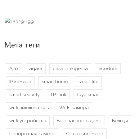
Мета теги
Ajax
aqara
casa inteligenta
ecodom
IP камера
smart home
smart life
smart security
TP-Link
tuya smart
wi-fi выключатель
Wi-Fi камера
wi-fi устройства
Безопасность дома
Бельцы
Поворотная камера
Сетевая камера