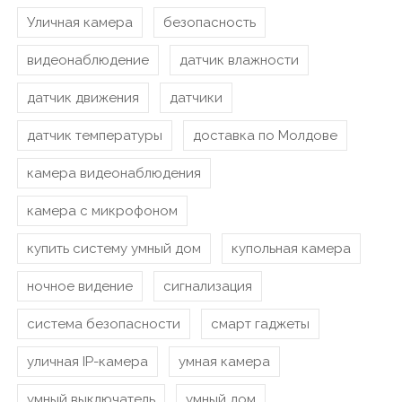
Уличная камера
безопасность
видеонаблюдение
датчик влажности
датчик движения
датчики
датчик температуры
доставка по Молдове
камера видеонаблюдения
камера с микрофоном
купить систему умный дом
купольная камера
ночное видение
сигнализация
система безопасности
смарт гаджеты
уличная IP-камера
умная камера
умный выключатель
умный дом